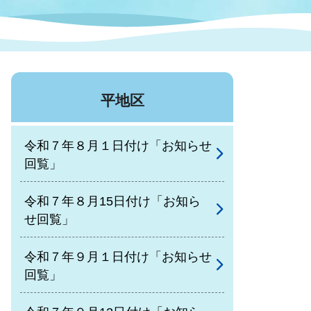
症特
人権・男女共同参画
国際・国内交流
環境法令等に基づく届出
公有財産
医療センター
平地区
情報公開・個人情報保護
選挙
令和７年８月１日付け「お知らせ
選挙管理委員会
回覧」
令和７年８月15日付け「お知ら
コ
せ回覧」
市制施行周年関連情報
令和７年９月１日付け「お知らせ
回覧」
組織一覧