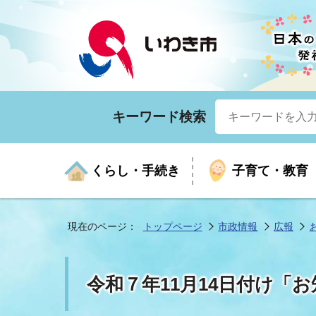
キーワード検索
くらし・手続き
子育て・教育
現在のページ：
トップページ
市政情報
広報
くらしの手続きガイド
生涯学習
医療
お知らせ
入札・契約
市の紹介
いざ
子育
健康
年間
産業
市長
令和７年11月14日付け「
年金・保険
高齢者福祉・介護
目的から探す
企業立地
市の統計
マイ
地域
モデ
福祉
広報