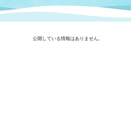
まちづくり
スポーツ
保健・衛生
職員
地域
施設
指定
行政
福祉に関するその他の情報
地域
公開している情報はありません。
いわき市女性活躍推進ポータ
いわき市へのアクセス
公売
いわ
市の
雇用
ルサイト
市議会
審議
電子サービス
オー
監査委員
農業
ご意見・ご質問
水道