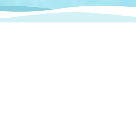
情報
関連情報
管理者
計画
移住・定住
新型コロナウイルス感染
教育旅行
除染事業
行政改革
福祉
設ページ
き市立美術館
制度
監査
・労働
産業
会など
いわき市広告事業
プンデータ・活用事例
市民意見募集(パブリック
委員会
メント)
局
施設案内