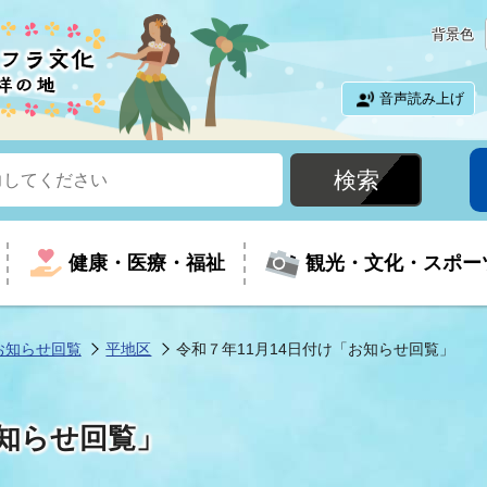
背景色
音声読み上げ
健康・医療・福祉
観光・文化・スポー
お知らせ回覧
平地区
令和７年11月14日付け「お知らせ回覧」
という時に
て
イベントの案内
振興
室
届出・証明
教育
児童福祉
外国人観光客向けページ
廃棄物
フラシティいわき
お知らせ回覧」
ナンバー
包括ケア(介護予防等)
ルコース
・介護
住まい・生活・相談
福祉事業者向け情報
歴史・文化
都市計画・開発・建築
広聴