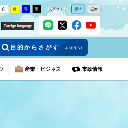
白
黄
青
黒
文字サイズ
標準
拡大
背
に
背
に
背
に
背
に
文
に
文
に
景
変
景
変
景
変
景
変
字
変
字
変
色
更
色
更
色
更
色
更
サ
更
サ
更
Foreign language
を
を
を
を
イ
イ
ズ
ズ
を
を
目的からさがす
ツ
産業・ビジネス
市政情報
税金
教育委員会
障がい者福祉
観光スポット
支払・請求
ふるさと寄附金
ごみ・環境
生活保護
芸術
企業支援・起業支援
財政