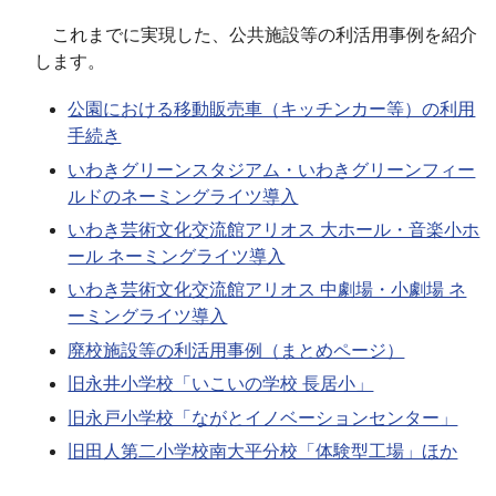
これまでに実現した、公共施設等の利活用事例を紹介
します。
公園における移動販売車（キッチンカー等）の利用
手続き
いわきグリーンスタジアム・いわきグリーンフィー
ルドのネーミングライツ導入
いわき芸術文化交流館アリオス 大ホール・音楽小ホ
ール ネーミングライツ導入
いわき芸術文化交流館アリオス 中劇場・小劇場 ネ
ーミングライツ導入
廃校施設等の利活用事例（まとめページ）
旧永井小学校「いこいの学校 長居小」
旧永戸小学校「ながとイノベーションセンター」
旧田人第二小学校南大平分校「体験型工場」ほか