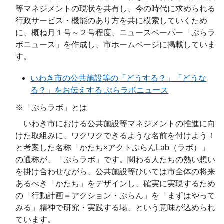
等マネジメントの現状を共有し、今の時代に求められる
行政サービス・機能のあり方を共に模索していくため
に、概ね月１号～２号程度、ニュースペーパー「ぷらラ
ボニュース」を作成し、市ホームページに掲載していま
す。
いわき市の公共施設等の「どうする？」「どうな
る？」をお伝えする ぷらラボニュース
※「ぷらラボ」とは
いわき市における公共施設等マネジメントの推進に向
けた取組みに、ワクワクできるような名前を付けよう！
と考案した名称「かたち×アクトぷらんLab（ラボ）」
の通称が、「ぷらラボ」です。関わる人たちの熱い想い
を掛け合わせながら、公共施設等ひいては市全体の将来
あるべき「かたち」をデザインし、確実に実現するため
の「行動計画＝アクション・ぷらん」を「まずはやって
みる」精神で研究・実践する場、という意味が込められ
ています。