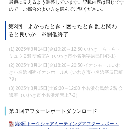
最適に見えるよう調整しています。記載内容は同じです
ので、ご都合のよい方を選んでご覧ください。
第3回 よかったとき・困ったとき 誰と関わ
ると良いか
※開催終了
(1) 2025年3月14日(金)10:20～12:50 いわき・ら・ら・
ミュウ 2階 研修室A（いわき市小名浜字辰巳町43-1）
(2) 2025年3月14日(金)18:20～20:50 イオンモールいわ
き小名浜 4階 イオンホールA（いわき市小名浜字辰巳町
79）
(3) 2025年3月15日(土)9:30～12:00 小名浜公民館 2階 会
議室（いわき市小名浜愛宕上7-2）
第３回アフターレポートダウンロード
第3回トークシェアミーティングアフターレポート