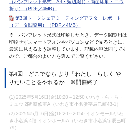
（パンフレット形式：A3・短辺綴じ・両面印刷・二つ
折り）（PDF／4MB）
第3回トークシェアミーティングアフターレポート
（データ閲覧用）（PDF／4MB）
※ パンフレット形式は印刷したとき、データ閲覧用は
印刷せずスマートフォンやパソコンなどで見るときに、
最適に見えるよう調整しています。記載内容は同じです
ので、ご都合のよい方を選んでご覧ください。
第4回 どこでなら より「わたし」らしく や
りたいことをやれるか ※開催終了
(1) 2025年5月16日(金)10:20～12:50 いわき・ら・ら・
ミュウ 2階 研修室A（いわき市小名浜字辰巳町43-1）
(2) 2025年5月16日(金)18:20～20:50 イオンモールいわ
き小名浜 4階 イオンホールA（いわき市小名浜字辰巳町
79）