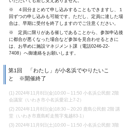
いただいても差し支えありません。
※ ４回分まとめて申し込みすることもできますし、１
回ずつの申し込みも可能です。ただし、定員に達した場
合は、早期に受付を終了しますのでご注意ください。
※ 定員に限りがある催しであることから、参加申込後
に都合が悪くなった場合など参加を見合わせるときに
は、お早めに施設マネジメント課（電話0246-22-
7408）へ御連絡をお願いします。
第1回 「わたし」が小名浜でやりたいこ
と ※開催終了
(1) 2024年11月8日(金)10:00～11:50 小名浜公民館 2階
会議室（いわき市小名浜愛宕上7-2）
(2) 2024年11月8日(金)18:30～20:20 鹿島公民館 2階 講
堂（いわき市鹿島町走熊字鬼越83-1）
(3) 2024年11月9日(土)10:00～11:50 小名浜公民館 3階