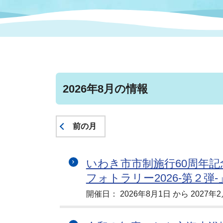
まちづくり
スポーツ
保健・衛生
職員
地域
施設
指定
行政
福祉に関するその他の情報
地域
いわき市女性活躍推進ポータ
いわき市へのアクセス
公売
いわ
市の
雇用
2026年8月の情報
ルサイト
市議会
審議
前の月
電子サービス
オー
いわき市市制施行60周年
監査委員
農業
フォトラリー2026-第２弾
開催日： 2026年8月1日 から 2027年2
ご意見・ご質問
水道