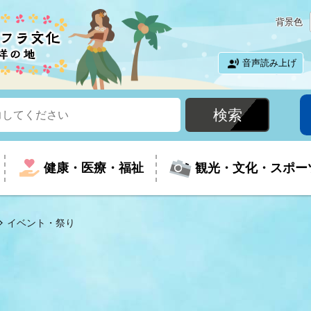
背景色
音声読み上げ
健康・医療・福祉
観光・文化・スポー
イベント・祭り
という時に
て
イベントの案内
振興
室
届出・証明
教育
児童福祉
外国人観光客向けページ
廃棄物
フラシティいわき
ナンバー
包括ケア(介護予防等)
ルコース
・介護
住まい・生活・相談
福祉事業者向け情報
歴史・文化
都市計画・開発・建築
広聴