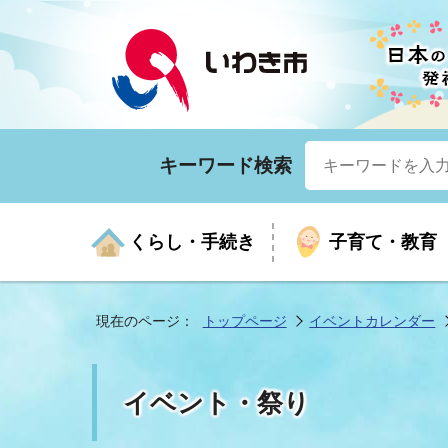
キーワード検索
くらし・手続き
子育て・教育
現在のページ：
トップページ
イベントカレンダー
くらしの手続きガイド
生涯学習
医療
お知らせ
入札・契約
市の紹介
いざ
子育
健康
年間
産業
市長
イベント・祭り
年金・保険
高齢者福祉・介護
目的から探す
企業立地
市の統計
マイ
地域
モデ
福祉
広報