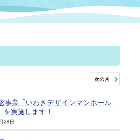
情報
関連情報
管理者
計画
移住・定住
新型コロナウイルス感染
教育旅行
除染事業
行政改革
福祉
設ページ
き市立美術館
制度
監査
・労働
産業
会など
いわき市広告事業
次の月
プンデータ・活用事例
市民意見募集(パブリック
記念事業「いわきデザインマンホール
委員会
メント)
-」を実施します！
月28日
局
施設案内