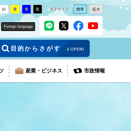
白
黄
青
黒
文字サイズ
標準
拡大
背
に
背
に
背
に
背
に
文
に
文
に
景
変
景
変
景
変
景
変
字
変
字
変
色
更
色
更
色
更
色
更
サ
更
サ
更
Foreign language
を
を
を
を
イ
イ
ズ
ズ
を
を
目的からさがす
ツ
産業・ビジネス
市政情報
税金
教育委員会
障がい者福祉
観光スポット
支払・請求
ふるさと寄附金
ごみ・環境
生活保護
芸術
企業支援・起業支援
財政