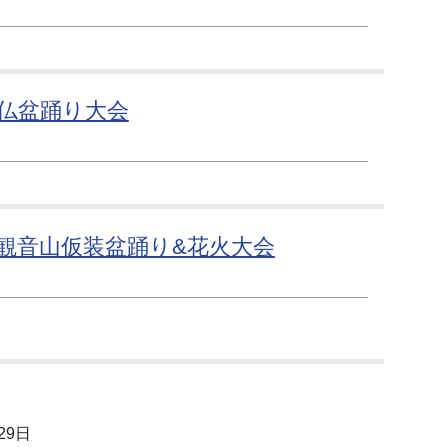
念仏盆踊り大会
観音山仮装盆踊り&花火大会
29日