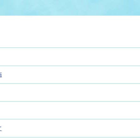
情報
関連情報
管理者
計画
移住・定住
新型コロナウイルス感染
教育旅行
除染事業
行政改革
福祉
設ページ
き市立美術館
制度
監査
・労働
産業
会など
いわき市広告事業
画
プンデータ・活用事例
市民意見募集(パブリック
委員会
メント)
て
局
施設案内