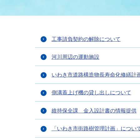
まちづくり
スポーツ
保健・衛生
職員
地域
施設
指定
行政
福祉に関するその他の情報
地域
工事請負契約の解除について
いわき市女性活躍推進ポータ
いわき市へのアクセス
公売
いわ
市の
雇用
ルサイト
河川周辺の運動施設
市議会
審議
いわき市道路構造物長寿命化修繕計
電子サービス
オー
側溝蓋上げ機の貸し出しについて
監査委員
農業
維持保全課 金入設計書の情報提供
「いわき市街路樹管理計画」につい
ご意見・ご質問
水道