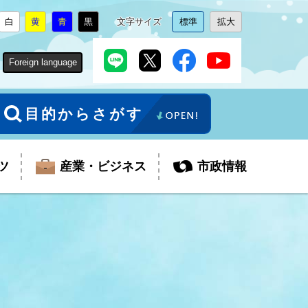
白
黄
青
黒
文字サイズ
標準
拡大
背
に
背
に
背
に
背
に
文
に
文
に
景
変
景
変
景
変
景
変
字
変
字
変
色
更
色
更
色
更
色
更
サ
更
サ
更
Foreign language
を
を
を
を
イ
イ
ズ
ズ
を
を
目的からさがす
ツ
産業・ビジネス
市政情報
税金
教育委員会
障がい者福祉
観光スポット
支払・請求
ふるさと寄附金
ごみ・環境
生活保護
芸術
企業支援・起業支援
財政