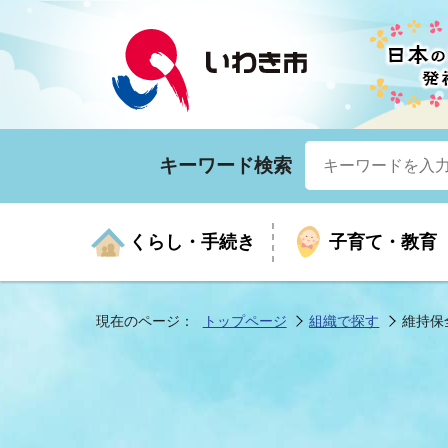
キーワード検索
くらし・手続き
子育て・教育
現在のページ：
トップページ
組織で探す
維持保
くらしの手続きガイド
生涯学習
医療
お知らせ
入札・契約
市の紹介
いざ
子育
健康
年間
産業
市長
年金・保険
高齢者福祉・介護
目的から探す
企業立地
市の統計
マイ
地域
モデ
福祉
広報