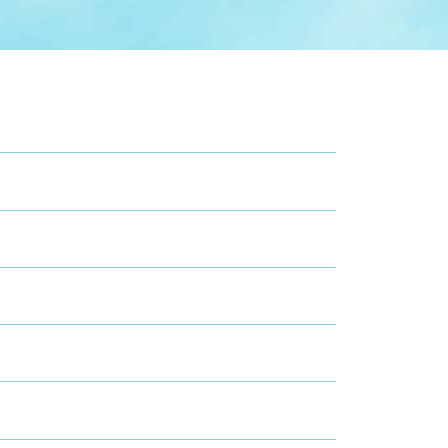
症特
人権・男女共同参画
国際・国内交流
環境法令等に基づく届出
公有財産
医療センター
情報公開・個人情報保護
選挙
選挙管理委員会
コ
市制施行周年関連情報
組織一覧