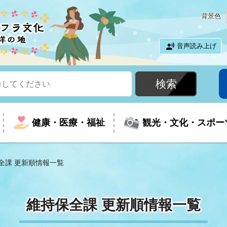
背景色
音声読み上げ
健康・医療・福祉
観光・文化・スポー
全課 更新順情報一覧
という時に
て
イベントの案内
振興
室
届出・証明
教育
児童福祉
外国人観光客向けページ
廃棄物
フラシティいわき
維持保全課 更新順情報一覧
ナンバー
包括ケア(介護予防等)
ルコース
・介護
住まい・生活・相談
福祉事業者向け情報
歴史・文化
都市計画・開発・建築
広聴