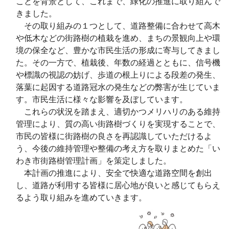
ことを背景として、これまで、緑化の推進に取り組んで
きました。
その取り組みの１つとして、道路整備に合わせて高木
や低木などの街路樹の植栽を進め、まちの景観向上や環
境の保全など、豊かな市民生活の形成に寄与してきまし
た。その一方で、植栽後、年数の経過とともに、信号機
や標識の視認の妨げ、歩道の根上りによる段差の発⽣、
落葉に起因する道路冠水の発生などの弊害が生じていま
す。市⺠⽣活に様々な影響を及ぼしています。
これらの状況を踏まえ、適切かつメリハリのある維持
管理により、質の高い街路樹づくりを実現することで、
市民の皆様に街路樹の良さを再認識していただけるよ
う、今後の維持管理や整備の考え方を取りまとめた「い
わき市街路樹管理計画」を策定しました。
本計画の推進により、安全で快適な道路空間を創出
し、道路が利用する皆様に居心地が良いと感じてもらえ
るよう取り組みを進めていきます。