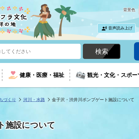
背景色
音声読み上げ
健康・医療・福祉
観光・文化・スポー
ちづくり
河川・水路
金子沢・渋井川ポンプゲート施設について
という時に
て
イベントの案内
振興
室
届出・証明
教育
児童福祉
外国人観光客向けページ
廃棄物
フラシティいわき
ト施設について
ナンバー
包括ケア(介護予防等)
ルコース
・介護
住まい・生活・相談
福祉事業者向け情報
歴史・文化
都市計画・開発・建築
広聴