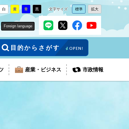
白
黄
青
黒
文字サイズ
標準
拡大
背
に
背
に
背
に
背
に
文
に
文
に
景
変
景
変
景
変
景
変
字
変
字
変
色
更
色
更
色
更
色
更
サ
更
サ
更
Foreign language
を
を
を
を
イ
イ
ズ
ズ
を
を
目的からさがす
ツ
産業・ビジネス
市政情報
税金
教育委員会
障がい者福祉
観光スポット
支払・請求
ふるさと寄附金
ごみ・環境
生活保護
芸術
企業支援・起業支援
財政