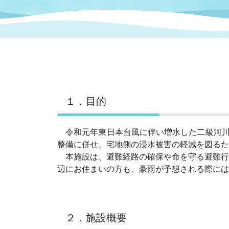
まちづくり
スポーツ
保健・衛生
職員
地域
施設
指定
行政
福祉に関するその他の情報
地域
いわき市女性活躍推進ポータ
いわき市へのアクセス
公売
いわ
市の
雇用
ルサイト
１．目的
市議会
審議
電子サービス
オー
令和元年東日本台風に伴い増水した二級河川好
整備に併せ、宅地側の浸水被害の軽減を図るた
本施設は、避難経路の確保や命を守る避難行
監査委員
農業
辺にお住まいの方も、豪雨が予想される際には
ご意見・ご質問
水道
２．施設概要