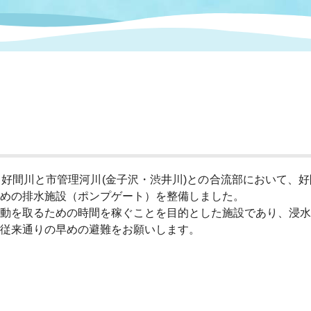
情報
関連情報
管理者
計画
移住・定住
新型コロナウイルス感染
教育旅行
除染事業
行政改革
福祉
設ページ
き市立美術館
制度
監査
・労働
産業
会など
いわき市広告事業
プンデータ・活用事例
間川と市管理河川(金子沢・渋井川)との合流部において、好
めの排水施設（ポンプゲート）を整備しました。
動を取るための時間を稼ぐことを目的とした施設であり、浸水
市民意見募集(パブリック
委員会
従来通りの早めの避難をお願いします。
メント)
局
施設案内