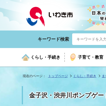
キーワード検索
くらし・手続き
子育て・教育
現在のページ：
トップページ
くらし・手続き
ま
くらしの手続きガイド
生涯学習
医療
お知らせ
入札・契約
市の紹介
いざ
子育
健康
年間
産業
市長
金子沢・渋井川ポンプゲー
年金・保険
高齢者福祉・介護
目的から探す
企業立地
市の統計
マイ
地域
モデ
福祉
広報