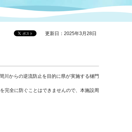
症特
人権・男女共同参画
国際・国内交流
環境法令等に基づく届出
公有財産
医療センター
更新日：2025年3月28日
情報公開・個人情報保護
選挙
選挙管理委員会
間川からの逆流防止を目的に県が実施する樋門
を完全に防ぐことはできませんので、本施設周
コ
市制施行周年関連情報
組織一覧