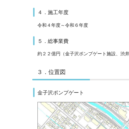
４．施工年度
令和４年度～令和６年度
５．総事業費
約２２億円（金子沢ポンプゲート施設、渋
３．位置図
金子沢ポンプゲート