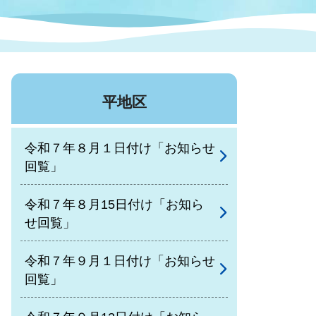
症特
人権・男女共同参画
国際・国内交流
環境法令等に基づく届出
公有財産
医療センター
平地区
情報公開・個人情報保護
選挙
令和７年８月１日付け「お知らせ
選挙管理委員会
回覧」
令和７年８月15日付け「お知ら
コ
せ回覧」
市制施行周年関連情報
令和７年９月１日付け「お知らせ
回覧」
組織一覧