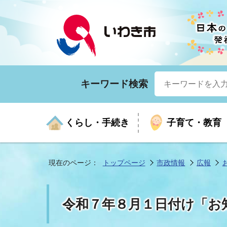
キーワード検索
くらし・手続き
子育て・教育
現在のページ：
トップページ
市政情報
広報
くらしの手続きガイド
生涯学習
医療
お知らせ
入札・契約
市の紹介
いざ
子育
健康
年間
産業
市長
令和７年８月１日付け「お
年金・保険
高齢者福祉・介護
目的から探す
企業立地
市の統計
マイ
地域
モデ
福祉
広報