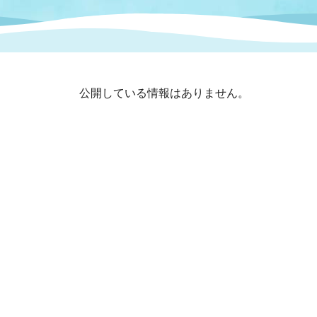
まちづくり
スポーツ
保健・衛生
職員
地域
施設
指定
行政
福祉に関するその他の情報
地域
公開している情報はありません。
いわき市女性活躍推進ポータ
いわき市へのアクセス
公売
いわ
市の
雇用
ルサイト
市議会
審議
電子サービス
オー
監査委員
農業
ご意見・ご質問
水道