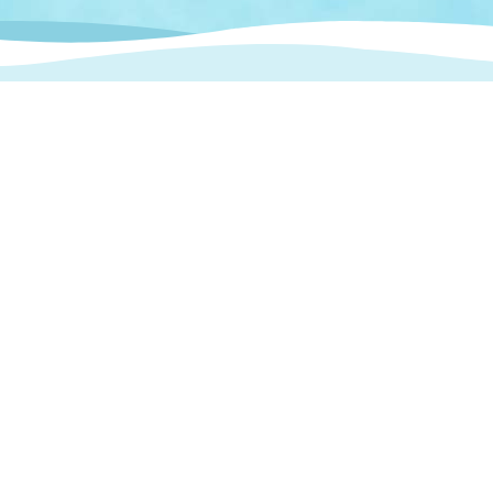
情報
関連情報
管理者
計画
移住・定住
新型コロナウイルス感染
教育旅行
除染事業
行政改革
福祉
設ページ
き市立美術館
制度
監査
・労働
産業
会など
いわき市広告事業
プンデータ・活用事例
市民意見募集(パブリック
委員会
メント)
局
施設案内