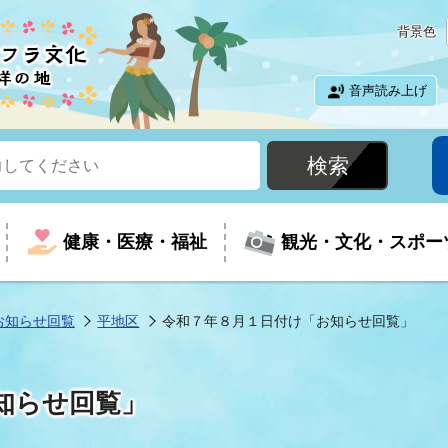
背景色
音声読み上げ
健康・医療・福祉
観光・文化・スポー
お知らせ回覧
平地区
令和７年８月１日付け「お知らせ回覧」
という時に
て
イベントの案内
振興
室
届出・証明
教育
児童福祉
外国人観光客向けページ
廃棄物
フラシティいわき
知らせ回覧」
ナンバー
包括ケア(介護予防等)
ルコース
・介護
住まい・生活・相談
福祉事業者向け情報
歴史・文化
都市計画・開発・建築
広聴