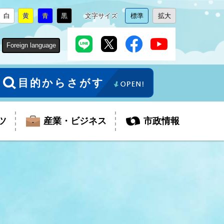
白
黄
青
黒
文字サイズ
標準
拡大
背
に
背
に
背
に
背
に
文
に
文
に
景
変
景
変
景
変
景
変
字
変
字
変
色
更
色
更
色
更
色
更
サ
更
サ
更
Foreign language
を
を
を
を
イ
イ
ズ
ズ
を
を
目的からさがす
ツ
産業・ビジネス
市政情報
税金
教育委員会
障がい者福祉
観光スポット
支払・請求
ふるさと寄附金
ごみ・環境
生活保護
芸術
企業支援・起業支援
財政