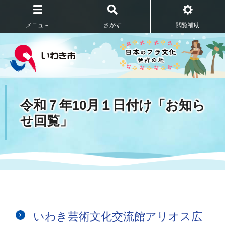
メニュ－
さがす
閲覧補助
令和７年10月１日付け「お知ら
せ回覧」
いわき芸術文化交流館アリオス広