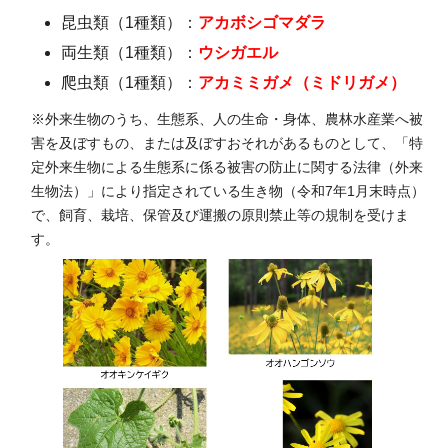
昆虫類（1種類）：
アカボシゴマダラ
両生類（1種類）：
ウシガエル
爬虫類（1種類）：
アカミミガメ（ミドリガメ）
※外来生物のうち、生態系、人の生命・身体、農林水産業へ被
害を及ぼすもの、または及ぼすおそれがあるものとして、「特
定外来生物による生態系に係る被害の防止に関する法律（外来
生物法）」により
指定されている生き物（令和7年1月末時点）
で、
飼育、栽培、保管及び運搬の原則禁止等の規制を受けま
す。