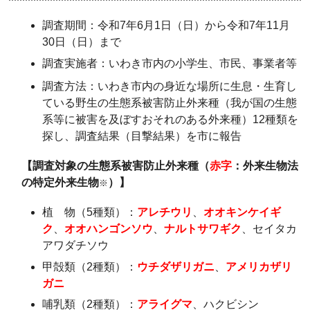
調査期間：
令和7年6月1日（日）から令和7年11月
30日（日）まで
調査実施者：いわき市内の小学生、市民、事業者等
調査方法：いわき市内の
身近な場所に生息・生育し
ている野生の生態系被害防止外来種（
我が国の生態
系等に被害を及ぼすおそれのある外来種
）12種類を
探し、調査結果（目撃結果）を市に報告
【調査対象の生態系被害防止外来種（
赤字
：外来生物法
の特定外来生物
）】
※
植 物（5種類）：
アレチウリ
、
オオキンケイギ
ク
、
オオハンゴンソウ
、
ナルトサワギク
、セイタカ
アワダチソウ
甲殻類（2種類）：
ウチダザリガニ
、
アメリカザリ
ガニ
哺乳類（2種類）：
アライグマ
、ハクビシン