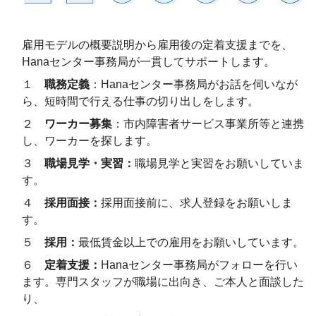
雇用モデルの概要説明から雇用後の定着支援までを、
Hanaセンター事務局が一貫してサポートします。
１
職務定義
：Hanaセンター事務局がお話を伺いなが
ら、
短時間で行える仕事の切り出しをします。
２
ワーカー募集
：
市内障害者サービス事業所等と連携
し、ワーカーを探します。
３
職場見学・実習：
職場見学と実習をお願いしていま
す。
４
採用面接：
採用面接前に、求人登録をお願いしま
す。
５
採用
：
最低賃金以上での雇用をお願いしています。
６
定着支援：
Hana
センター事務局がフォローを行い
ます。専門スタッフが職場に出向き、
ご本人と
面談
した
り、