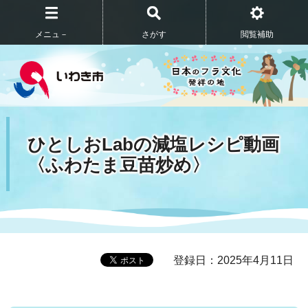
メニュ－
さがす
閲覧補助
ひとしおLabの減塩レシピ動画
〈ふわたま豆苗炒め〉
登録日：2025年4月11日