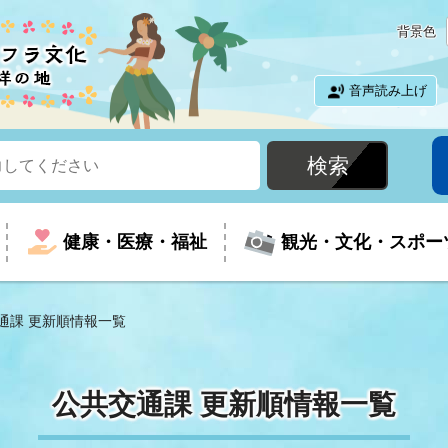
背景色
音声読み上げ
健康・医療・福祉
観光・文化・スポー
通課 更新順情報一覧
という時に
て
イベントの案内
振興
室
届出・証明
教育
児童福祉
外国人観光客向けページ
廃棄物
フラシティいわき
公共交通課 更新順情報一覧
ナンバー
包括ケア(介護予防等)
ルコース
・介護
住まい・生活・相談
福祉事業者向け情報
歴史・文化
都市計画・開発・建築
広聴