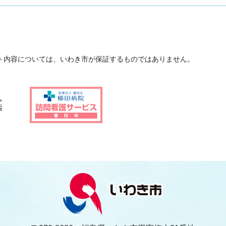
ト内容については、いわき市が保証するものではありません。