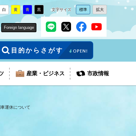
白
黄
青
黒
文字サイズ
標準
拡大
背
に
背
に
背
に
背
に
文
に
文
に
景
変
景
変
景
変
景
変
字
変
字
変
色
更
色
更
色
更
色
更
サ
更
サ
更
Foreign language
を
を
を
を
イ
イ
ズ
ズ
を
を
目的からさがす
ツ
産業・ビジネス
市政情報
列車運休について
税金
教育委員会
障がい者福祉
観光スポット
支払・請求
ふるさと寄附金
ごみ・環境
生活保護
芸術
企業支援・起業支援
財政