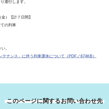
り運行します。
（金）【計７日間】
ての列車
さい。
テナンス」に伴う列車運休について（PDF／674KB）
このページに関するお問い合わせ先