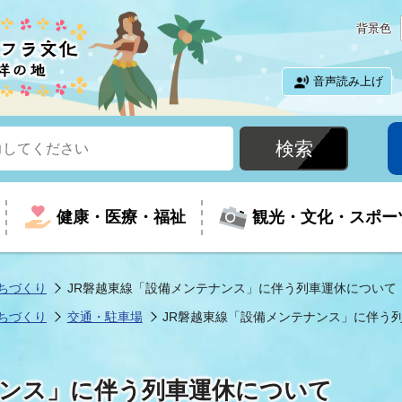
背景色
音声読み上げ
健康・医療・福祉
観光・文化・スポー
ちづくり
JR磐越東線「設備メンテナンス」に伴う列車運休について
ちづくり
交通・駐車場
JR磐越東線「設備メンテナンス」に伴う
という時に
て
イベントの案内
振興
室
届出・証明
教育
児童福祉
外国人観光客向けページ
廃棄物
フラシティいわき
ナンス」に伴う列車運休について
ナンバー
包括ケア(介護予防等)
ルコース
・介護
住まい・生活・相談
福祉事業者向け情報
歴史・文化
都市計画・開発・建築
広聴