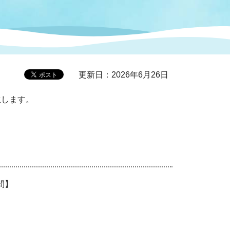
症特
人権・男女共同参画
国際・国内交流
環境法令等に基づく届出
公有財産
医療センター
更新日：2026年6月26日
情報公開・個人情報保護
選挙
生します。
選挙管理委員会
コ
市制施行周年関連情報
間】
組織一覧