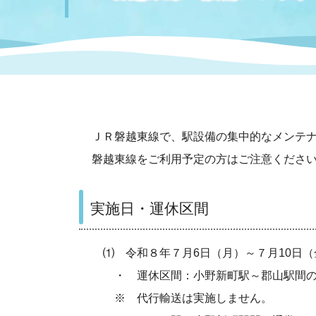
まちづくり
スポーツ
保健・衛生
職員
地域
施設
指定
行政
福祉に関するその他の情報
地域
いわき市女性活躍推進ポータ
いわき市へのアクセス
公売
いわ
市の
雇用
ルサイト
ＪＲ磐越東線で、駅設備の集中的なメンテ
磐越東線をご利用予定の方はご注意くださ
市議会
審議
電子サービス
オー
実施日・運休区間
監査委員
農業
⑴ 令和８年７月6日（月）～７月10日（
・ 運休区間：小野新町駅～郡山駅間の
ご意見・ご質問
水道
※ 代行輸送は実施しません。