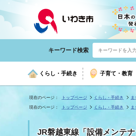
キーワード検索
くらし・手続き
子育て・教育
現在のページ：
トップページ
くらし・手続き
ま
現在のページ：
トップページ
くらし・手続き
ま
くらしの手続きガイド
生涯学習
医療
お知らせ
入札・契約
市の紹介
いざ
子育
健康
年間
産業
市長
JR磐越東線「設備メンテ
年金・保険
高齢者福祉・介護
目的から探す
企業立地
市の統計
マイ
地域
モデ
福祉
広報