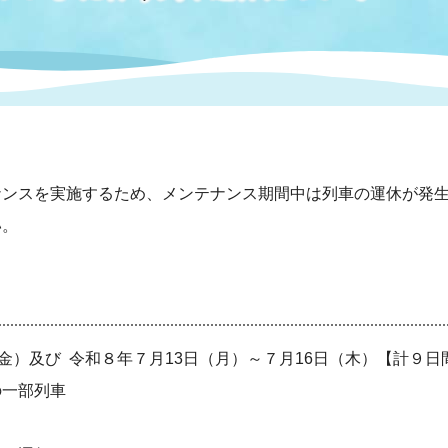
情報
関連情報
管理者
計画
移住・定住
新型コロナウイルス感染
教育旅行
除染事業
行政改革
福祉
設ページ
き市立美術館
制度
監査
・労働
産業
ナンスを実施するため、メンテナンス
期間中は列車の運休が発
い。
会など
いわき市広告事業
プンデータ・活用事例
市民意見募集(パブリック
委員会
メント)
金）及び 令和８年７月13日（月）～７月16日（木）【計９日
一部列車
局
施設案内