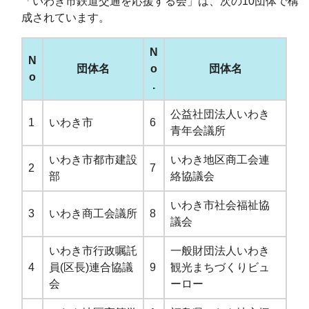
「いわき市鉄道交通を応援する会」は、次の10団体で構
成されています。
N
N
団体名
o
団体名
o
.
公益社団法人いわき
1
いわき市
6
青年会議所
いわき市都市建設
いわき地区商工会連
2
7
部
絡協議会
いわき市社会福祉協
3
いわき商工会議所
8
議会
いわき市行政嘱託
一般財団法人いわき
4
員(区長)連合協議
9
観光まちづくりビュ
会
ーロー