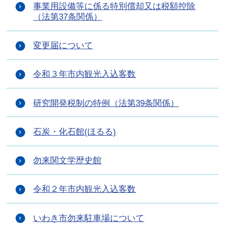
事業用設備等に係る特別償却又は税額控除
（法第37条関係）
変更届について
令和３年市内観光入込客数
研究開発税制の特例（法第39条関係）
石炭・化石館(ほるる)
勿来関文学歴史館
令和２年市内観光入込客数
いわき市勿来駐車場について