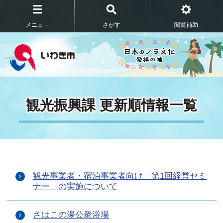
メニュ－
さがす
閲覧補助
観光振興課 更新順情報一覧
観光事業者・宿泊事業者向け「第1回経営セミ
ナー」の実施について
さはこの湯公衆浴場