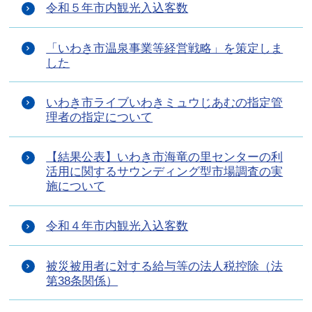
令和５年市内観光入込客数
「いわき市温泉事業等経営戦略」を策定しま
した
いわき市ライブいわきミュウじあむの指定管
理者の指定について
【結果公表】いわき市海竜の里センターの利
活用に関するサウンディング型市場調査の実
施について
令和４年市内観光入込客数
被災被用者に対する給与等の法人税控除（法
第38条関係）