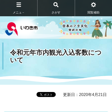
メニュ－
さがす
閲覧補助
令和元年市内観光入込客数につ
いて
更新日：2020年4月21日