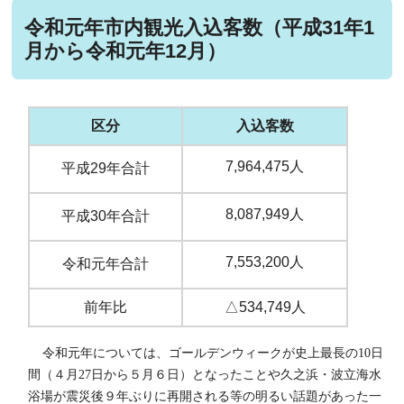
令和元年市内観光入込客数（平成31年1
月から令和元年12月）
区分
入込客数
7,964,475人
平成29年合計
8,087,949人
平成30年合計
7,553,200人
令和元年合計
前年比
△534,749人
令和元年については、ゴールデンウィークが史上最長の10日
間（４月27日から５月６日）となったことや久之浜・波立海水
浴場が震災後９年ぶりに再開される等の明るい話題があった一