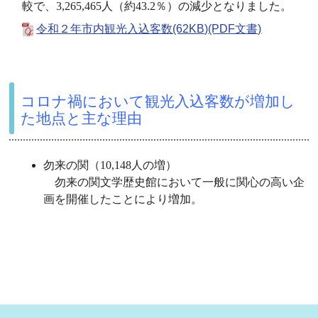
較で、
3,265,465
人（約
43.2
％）の減少となりました。
令和２年市内観光入込客数(62KB)(PDF文書)
コロナ禍において観光入込客数が増加し
た地点と主な理由
勿来の関（
10,148
人の増）
勿来の関文学歴史館において一般に関心の高い企
画を開催したことにより増加。