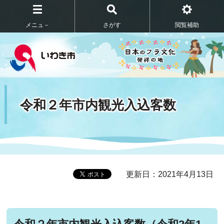
メニュ－
さがす
閲覧補助
令和２年市内観光入込客数
更新日：2021年4月13日