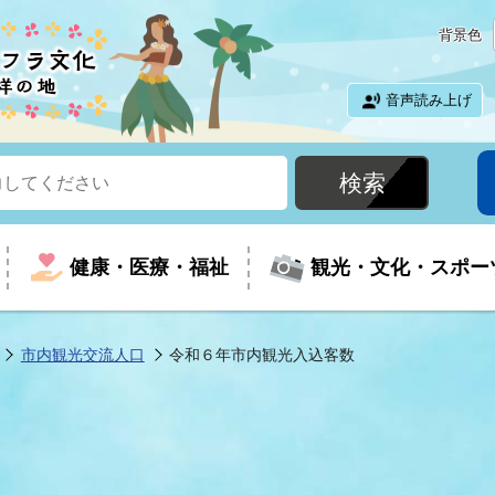
背景色
音声読み上げ
健康・医療・福祉
観光・文化・スポー
市内観光交流人口
令和６年市内観光入込客数
という時に
て
イベントの案内
振興
室
届出・証明
教育
児童福祉
外国人観光客向けページ
廃棄物
フラシティいわき
ナンバー
包括ケア(介護予防等)
ルコース
・介護
住まい・生活・相談
福祉事業者向け情報
歴史・文化
都市計画・開発・建築
広聴