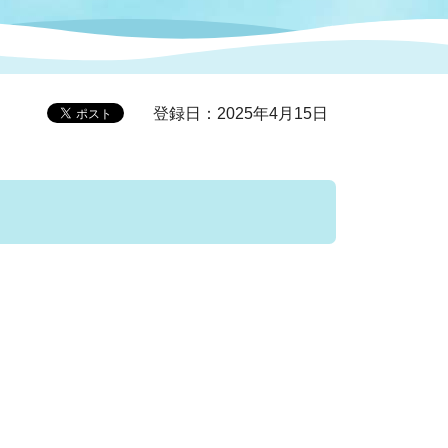
症特
人権・男女共同参画
国際・国内交流
環境法令等に基づく届出
公有財産
医療センター
登録日：2025年4月15日
情報公開・個人情報保護
選挙
選挙管理委員会
コ
市制施行周年関連情報
組織一覧