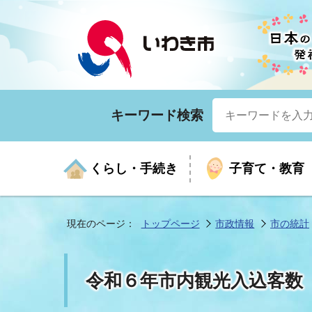
キーワード検索
くらし・手続き
子育て・教育
現在のページ：
トップページ
市政情報
市の統計
くらしの手続きガイド
生涯学習
医療
お知らせ
入札・契約
市の紹介
いざ
子育
健康
年間
産業
市長
令和６年市内観光入込客数
年金・保険
高齢者福祉・介護
目的から探す
企業立地
市の統計
マイ
地域
モデ
福祉
広報