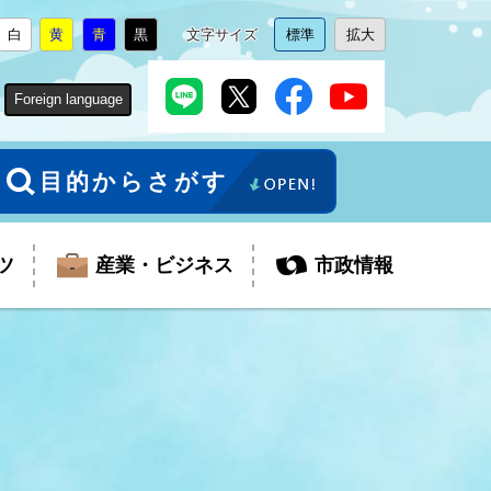
白
黄
青
黒
文字サイズ
標準
拡大
背
に
背
に
背
に
背
に
文
に
文
に
景
変
景
変
景
変
景
変
字
変
字
変
色
更
色
更
色
更
色
更
サ
更
サ
更
Foreign language
を
を
を
を
イ
イ
ズ
ズ
を
を
目的からさがす
ツ
産業・ビジネス
市政情報
税金
教育委員会
障がい者福祉
観光スポット
支払・請求
ふるさと寄附金
ごみ・環境
生活保護
芸術
企業支援・起業支援
財政