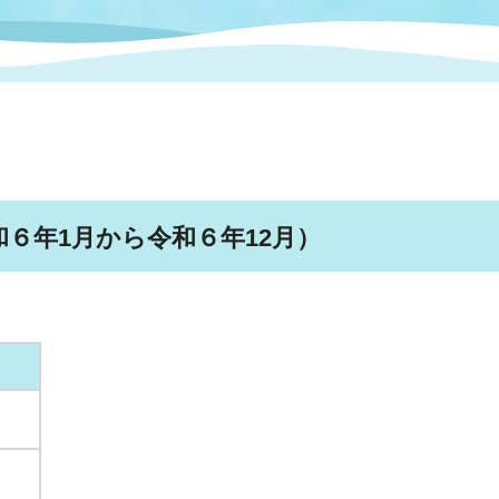
情報
関連情報
管理者
計画
移住・定住
新型コロナウイルス感染
教育旅行
除染事業
行政改革
福祉
設ページ
き市立美術館
制度
監査
・労働
産業
６年1月から令和６年12月）
会など
いわき市広告事業
プンデータ・活用事例
市民意見募集(パブリック
委員会
メント)
局
施設案内