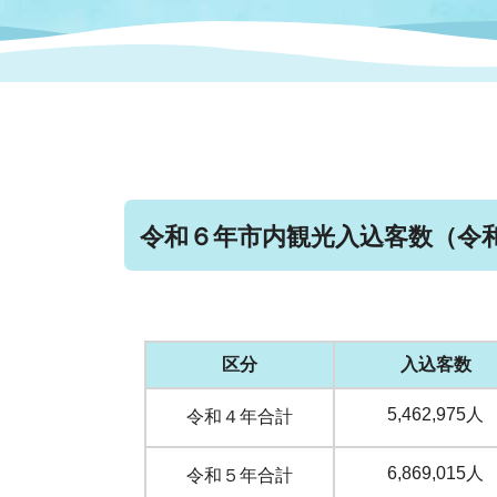
まちづくり
スポーツ
保健・衛生
職員
地域
施設
指定
行政
福祉に関するその他の情報
地域
いわき市女性活躍推進ポータ
いわき市へのアクセス
公売
いわ
市の
雇用
ルサイト
令和６年市内観光入込客数（令和
市議会
審議
電子サービス
オー
監査委員
農業
区分
入込客数
5,462,975人
令和４年合計
ご意見・ご質問
水道
6,869,015人
令和５年合計