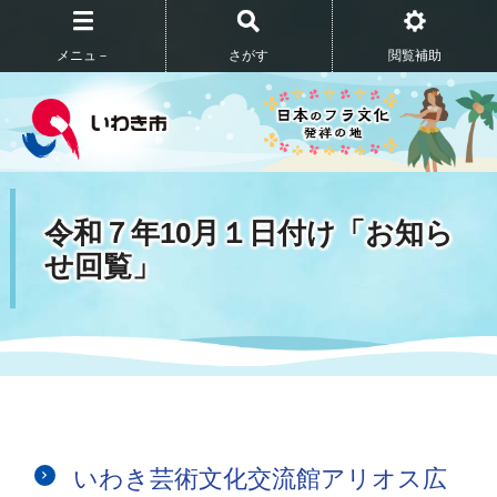
メニュ－
さがす
閲覧補助
令和７年10月１日付け「お知ら
せ回覧」
いわき芸術文化交流館アリオス広