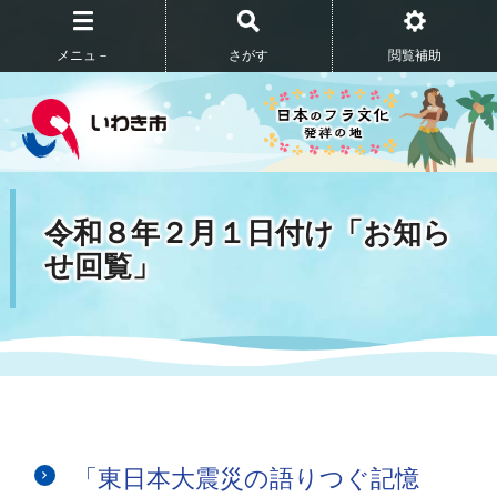
メニュ－
さがす
閲覧補助
令和８年２月１日付け「お知ら
せ回覧」
「東日本大震災の語りつぐ記憶