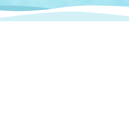
情報
関連情報
管理者
計画
移住・定住
新型コロナウイルス感染
教育旅行
除染事業
行政改革
福祉
設ページ
き市立美術館
制度
監査
・労働
産業
会など
いわき市広告事業
プンデータ・活用事例
市民意見募集(パブリック
委員会
メント)
局
施設案内