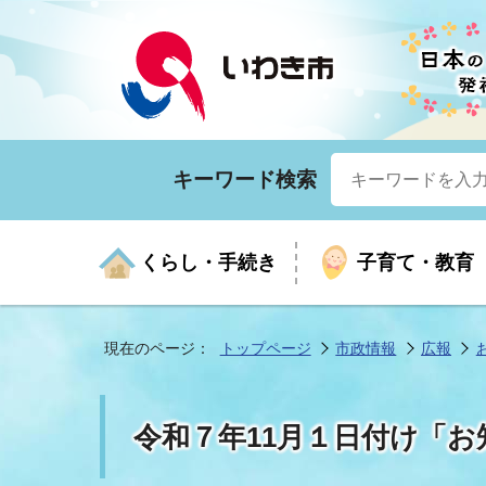
キーワード検索
くらし・手続き
子育て・教育
現在のページ：
トップページ
市政情報
広報
くらしの手続きガイド
生涯学習
医療
お知らせ
入札・契約
市の紹介
いざ
子育
健康
年間
産業
市長
令和７年11月１日付け「お
年金・保険
高齢者福祉・介護
目的から探す
企業立地
市の統計
マイ
地域
モデ
福祉
広報