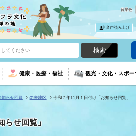
背景色
音声読み上げ
健康・医療・福祉
観光・文化・スポー
お知らせ回覧
勿来地区
令和７年11月１日付け「お知らせ回覧」
という時に
て
イベントの案内
振興
室
届出・証明
教育
児童福祉
外国人観光客向けページ
廃棄物
フラシティいわき
知らせ回覧」
ナンバー
包括ケア(介護予防等)
ルコース
・介護
住まい・生活・相談
福祉事業者向け情報
歴史・文化
都市計画・開発・建築
広聴