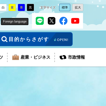
白
黄
青
黒
文字サイズ
標準
拡大
背
に
背
に
背
に
背
に
文
に
文
に
景
変
景
変
景
変
景
変
字
変
字
変
色
更
色
更
色
更
色
更
サ
更
サ
更
Foreign language
を
を
を
を
イ
イ
ズ
ズ
を
を
目的からさがす
ツ
産業・ビジネス
市政情報
税金
教育委員会
障がい者福祉
観光スポット
支払・請求
ふるさと寄附金
ごみ・環境
生活保護
芸術
企業支援・起業支援
財政