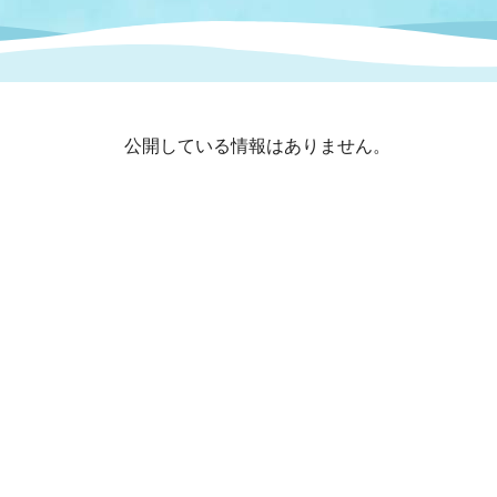
まちづくり
スポーツ
保健・衛生
職員
地域
施設
指定
行政
福祉に関するその他の情報
地域
公開している情報はありません。
いわき市女性活躍推進ポータ
いわき市へのアクセス
公売
いわ
市の
雇用
ルサイト
市議会
審議
電子サービス
オー
監査委員
農業
ご意見・ご質問
水道