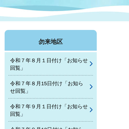
症特
人権・男女共同参画
国際・国内交流
環境法令等に基づく届出
公有財産
医療センター
勿来地区
情報公開・個人情報保護
選挙
令和７年８月１日付け「お知らせ
選挙管理委員会
回覧」
令和７年８月15日付け「お知ら
コ
せ回覧」
市制施行周年関連情報
令和７年９月１日付け「お知らせ
回覧」
組織一覧