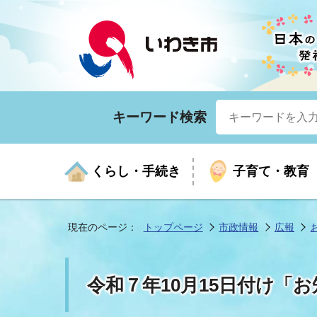
キーワード検索
くらし・手続き
子育て・教育
現在のページ：
トップページ
市政情報
広報
くらしの手続きガイド
生涯学習
医療
お知らせ
入札・契約
市の紹介
いざ
子育
健康
年間
産業
市長
令和７年10月15日付け「
年金・保険
高齢者福祉・介護
目的から探す
企業立地
市の統計
マイ
地域
モデ
福祉
広報