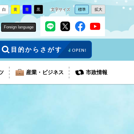
白
黄
青
黒
文字サイズ
標準
拡大
背
に
背
に
背
に
背
に
文
に
文
に
景
変
景
変
景
変
景
変
字
変
字
変
色
更
色
更
色
更
色
更
サ
更
サ
更
Foreign language
を
を
を
を
イ
イ
ズ
ズ
を
を
目的からさがす
ツ
産業・ビジネス
市政情報
税金
教育委員会
障がい者福祉
観光スポット
支払・請求
ふるさと寄附金
ごみ・環境
生活保護
芸術
企業支援・起業支援
財政