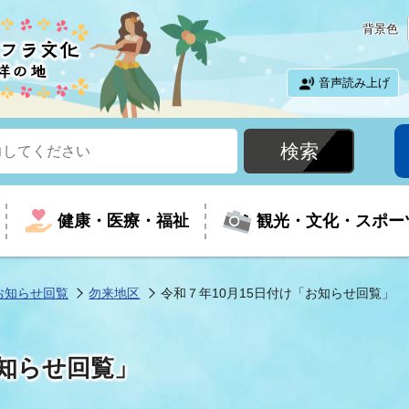
背景色
音声読み上げ
健康・医療・福祉
観光・文化・スポー
お知らせ回覧
勿来地区
令和７年10月15日付け「お知らせ回覧」
という時に
て
イベントの案内
振興
室
届出・証明
教育
児童福祉
外国人観光客向けページ
廃棄物
フラシティいわき
お知らせ回覧」
ナンバー
包括ケア(介護予防等)
ルコース
・介護
住まい・生活・相談
福祉事業者向け情報
歴史・文化
都市計画・開発・建築
広聴