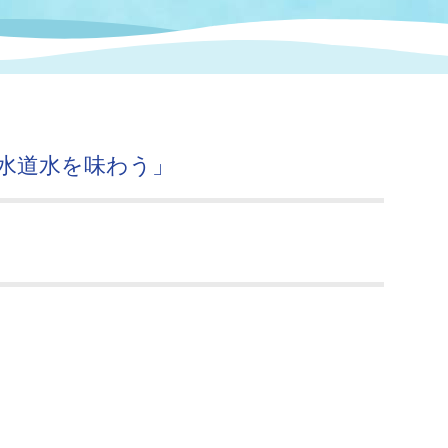
情報
関連情報
管理者
計画
移住・定住
新型コロナウイルス感染
教育旅行
除染事業
行政改革
福祉
設ページ
き市立美術館
制度
監査
水道水を味わう」
・労働
産業
会など
いわき市広告事業
プンデータ・活用事例
市民意見募集(パブリック
委員会
メント)
局
施設案内