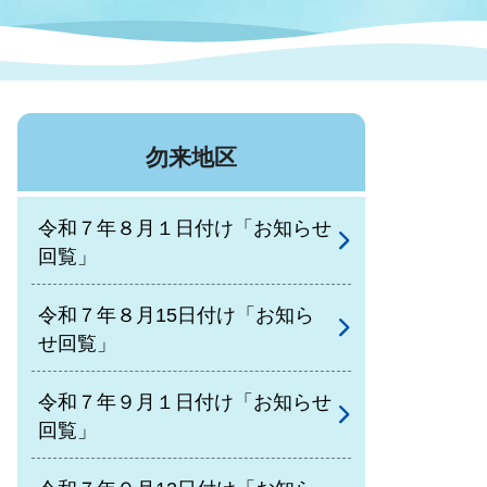
症特
人権・男女共同参画
国際・国内交流
環境法令等に基づく届出
公有財産
医療センター
勿来地区
情報公開・個人情報保護
選挙
令和７年８月１日付け「お知らせ
選挙管理委員会
回覧」
令和７年８月15日付け「お知ら
コ
せ回覧」
市制施行周年関連情報
令和７年９月１日付け「お知らせ
回覧」
組織一覧