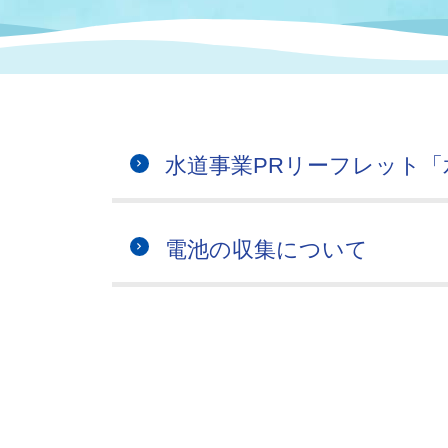
まちづくり
スポーツ
保健・衛生
職員
地域
施設
指定
行政
福祉に関するその他の情報
地域
いわき市女性活躍推進ポータ
いわき市へのアクセス
公売
いわ
市の
水道事業PRリーフレット「
雇用
ルサイト
市議会
審議
電池の収集について
電子サービス
オー
監査委員
農業
ご意見・ご質問
水道