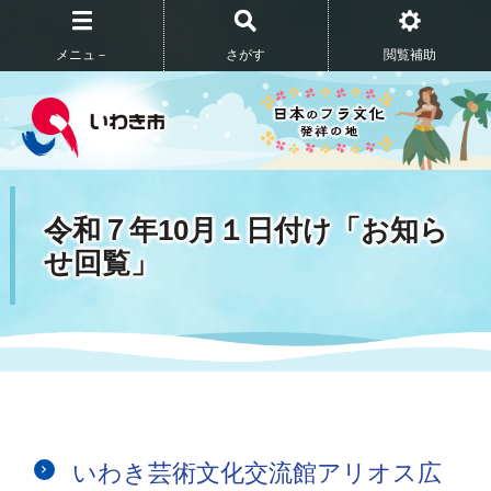
メニュ－
さがす
閲覧補助
令和７年10月１日付け「お知ら
せ回覧」
いわき芸術文化交流館アリオス広