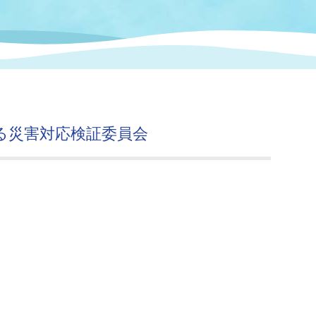
情報
関連情報
管理者
計画
移住・定住
新型コロナウイルス感染
教育旅行
除染事業
行政改革
福祉
設ページ
き市立美術館
制度
監査
・労働
産業
る災害対応検証委員会
会など
いわき市広告事業
プンデータ・活用事例
市民意見募集(パブリック
委員会
メント)
局
施設案内