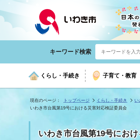
キーワード検索
くらし・手続き
子育て・教育
現在のページ：
トップページ
くらし・手続き
い
いわき市台風第19号における災害対応検証委員会
くらしの手続きガイド
生涯学習
医療
お知らせ
入札・契約
市の紹介
いざ
子育
健康
年間
産業
市長
いわき市台風第19号にお
年金・保険
高齢者福祉・介護
目的から探す
企業立地
市の統計
マイ
地域
モデ
福祉
広報