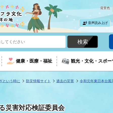
背景色
音声読み上げ
健康・医療・福祉
観光・文化・スポー
ざという時に
防災情報サイト
過去の災害
令和元年東日本台風
という時に
て
イベントの案内
振興
室
届出・証明
教育
児童福祉
外国人観光客向けページ
廃棄物
フラシティいわき
ける災害対応検証委員会
ナンバー
包括ケア(介護予防等)
ルコース
・介護
住まい・生活・相談
福祉事業者向け情報
歴史・文化
都市計画・開発・建築
広聴