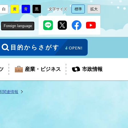
白
黄
青
黒
文字サイズ
標準
拡大
背
に
背
に
背
に
背
に
文
に
文
に
景
変
景
変
景
変
景
変
字
変
字
変
色
更
色
更
色
更
色
更
サ
更
サ
更
Foreign language
を
を
を
を
イ
イ
ズ
ズ
を
を
目的からさがす
ツ
産業・ビジネス
市政情報
等関連情報
税金
教育委員会
障がい者福祉
観光スポット
支払・請求
ふるさと寄附金
ごみ・環境
生活保護
芸術
企業支援・起業支援
財政