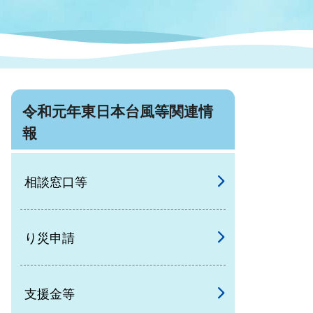
症特
人権・男女共同参画
国際・国内交流
環境法令等に基づく届出
公有財産
医療センター
情報公開・個人情報保護
令和元年東日本台風等関連情
選挙
報
選挙管理委員会
相談窓口等
コ
市制施行周年関連情報
り災申請
支援金等
組織一覧