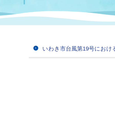
まちづくり
スポーツ
保健・衛生
職員
地域
施設
指定
行政
福祉に関するその他の情報
地域
いわき市女性活躍推進ポータ
いわき市へのアクセス
公売
いわ
市の
雇用
ルサイト
いわき市台風第19号におけ
市議会
審議
電子サービス
オー
監査委員
農業
ご意見・ご質問
水道