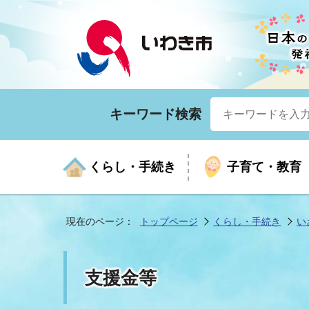
キーワード検索
くらし・手続き
子育て・教育
現在のページ：
トップページ
くらし・手続き
い
くらしの手続きガイド
生涯学習
医療
お知らせ
入札・契約
市の紹介
いざ
子育
健康
年間
産業
市長
支援金等
年金・保険
高齢者福祉・介護
目的から探す
企業立地
市の統計
マイ
地域
モデ
福祉
広報