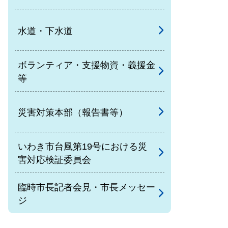
水道・下水道
ボランティア・支援物資・義援金
等
災害対策本部（報告書等）
いわき市台風第19号における災
害対応検証委員会
臨時市長記者会見・市長メッセー
ジ