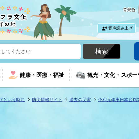
背景色
音声読み上げ
健康・医療・福祉
観光・文化・スポー
ざという時に
防災情報サイト
過去の災害
令和元年東日本台風
という時に
て
イベントの案内
振興
室
届出・証明
教育
児童福祉
外国人観光客向けページ
廃棄物
フラシティいわき
ナンバー
包括ケア(介護予防等)
ルコース
・介護
住まい・生活・相談
福祉事業者向け情報
歴史・文化
都市計画・開発・建築
広聴