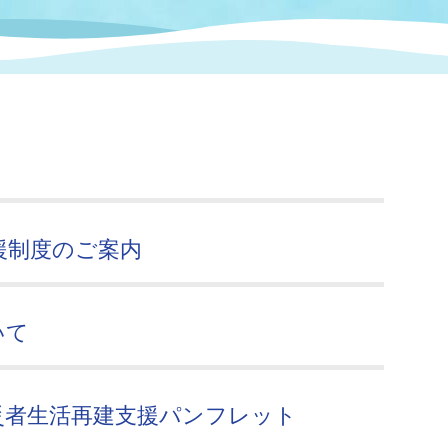
情報
関連情報
管理者
計画
移住・定住
新型コロナウイルス感染
教育旅行
除染事業
行政改革
福祉
設ページ
き市立美術館
制度
監査
・労働
産業
会など
いわき市広告事業
援制度のご案内
プンデータ・活用事例
市民意見募集(パブリック
委員会
いて
メント)
災者生活再建支援パンフレット
局
施設案内