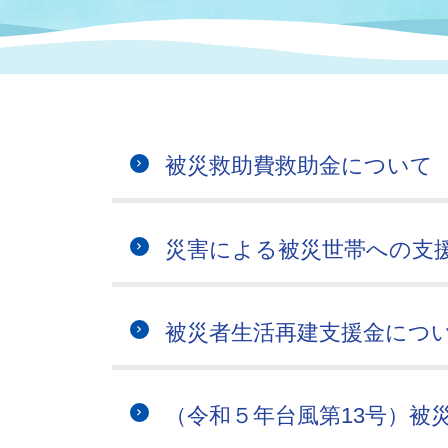
まちづくり
スポーツ
保健・衛生
職員
地域
施設
指定
行政
福祉に関するその他の情報
地域
いわき市女性活躍推進ポータ
いわき市へのアクセス
公売
いわ
市の
被災救助費救助金について
雇用
ルサイト
市議会
審議
災害による被災世帯への支
電子サービス
オー
監査委員
農業
被災者生活再建支援金につ
（令和５年台風第13号）被
ご意見・ご質問
水道