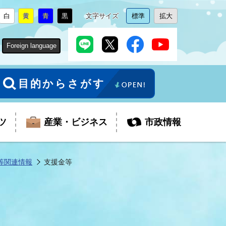
白
黄
青
黒
文字サイズ
標準
拡大
背
に
背
に
背
に
背
に
文
に
文
に
景
変
景
変
景
変
景
変
字
変
字
変
色
更
色
更
色
更
色
更
サ
更
サ
更
Foreign language
を
を
を
を
イ
イ
ズ
ズ
を
を
目的からさがす
ツ
産業・ビジネス
市政情報
等関連情報
支援金等
税金
教育委員会
障がい者福祉
観光スポット
支払・請求
ふるさと寄附金
ごみ・環境
生活保護
芸術
企業支援・起業支援
財政