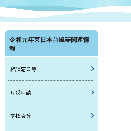
症特
人権・男女共同参画
国際・国内交流
環境法令等に基づく届出
公有財産
医療センター
令和元年東日本台風等関連情
情報公開・個人情報保護
選挙
報
選挙管理委員会
相談窓口等
コ
り災申請
市制施行周年関連情報
支援金等
組織一覧