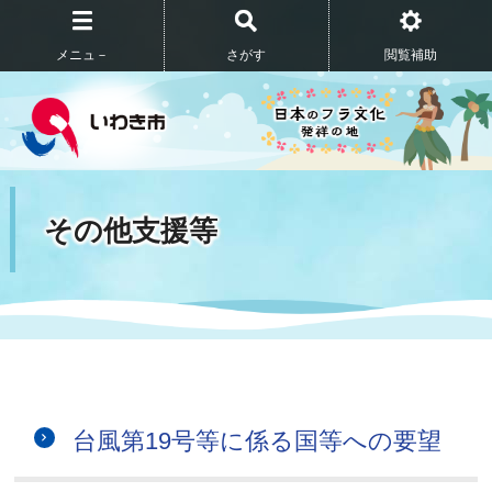
メニュ－
さがす
閲覧補助
その他支援等
台風第19号等に係る国等への要望