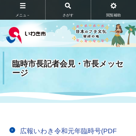
メニュ－
さがす
閲覧補助
臨時市長記者会見・市長メッセ
ージ
広報いわき令和元年臨時号(PDF