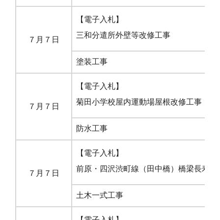
【電子入札】
三和分遣所外壁等改修工事
７月７日
塗装工事
市
【電子入札】
菊田小学校屋内運動場屋根改修工事
７月７日
防水工事
市
【電子入札】
前原・四沢渋町線（田中橋）橋梁長寿命
７月７日
土木一式工事
市
【電子入札】