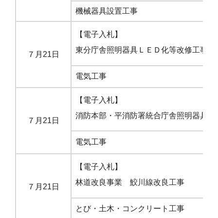
機械器具設置工事
市
【電子入札】
東分庁舎照明器具ＬＥＤ化等改修工事
７月21日
電気工事
市
【電子入札】
消防本部・平消防署統合庁舎照明器具Ｌ
７月21日
電気工事
市
【電子入札】
林道改良事業 鮫川線改良工事
７月21日
とび・土木・コンクリート工事
市