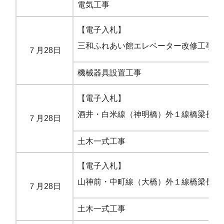
電気工事
市
【電子入札】
三和ふれあい館エレベーター改修工事
７月28日
機械器具設置工事
市
【電子入札】
酒井・白米線（神明橋）外１線橋梁長寿
７月28日
土木一式工事
市
【電子入札】
山神前・中町線（大橋）外１線橋梁長寿
７月28日
土木一式工事
市