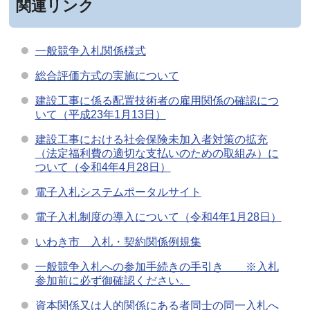
関連リンク
一般競争入札関係様式
総合評価方式の実施について
建設工事に係る配置技術者の雇用関係の確認につ
いて（平成23年1月13日）
建設工事における社会保険未加入者対策の拡充
（法定福利費の適切な支払いのための取組み）に
ついて（令和4年4月28日）
電子入札システムポータルサイト
電子入札制度の導入について（令和4年1月28日）
いわき市 入札・契約関係例規集
一般競争入札への参加手続きの手引き ※入札
参加前に必ず御確認ください。
資本関係又は人的関係にある者同士の同一入札へ