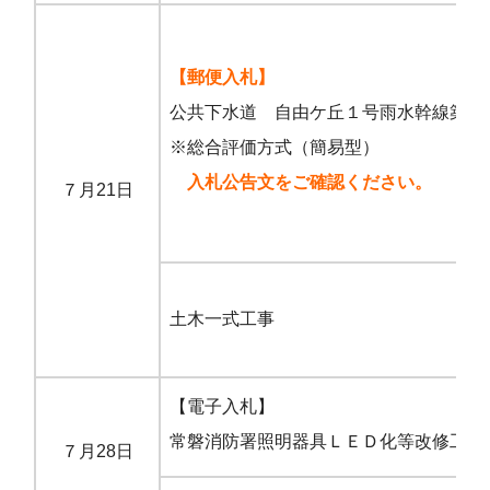
【郵便入札】
公共下水道 自由ケ丘１号雨水幹線築造
※総合評価方式（簡易型）
入札公告文をご確認ください。
７月21日
市
土木一式工事
市
【電子入札】
常磐消防署照明器具ＬＥＤ化等改修工事
７月28日