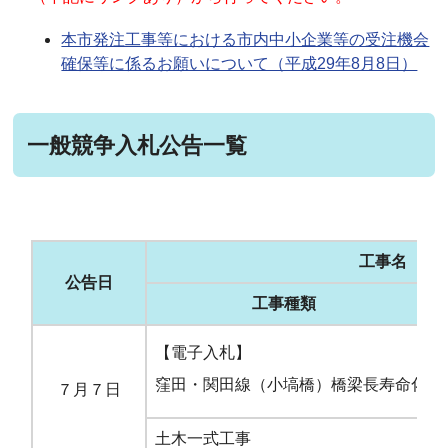
本市発注工事等における市内中小企業等の受注機会
確保等に係るお願いについて（平成29年8月8日）
一般競争入札公告一覧
工事名
公告日
工事種類
【電子入札】
窪田・関田線（小塙橋）橋梁長寿命化工
７月７日
土木一式工事
市