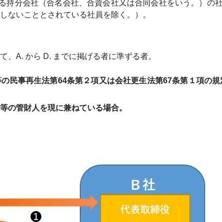
る持分会社（合名会社、合資会社又は合同会社をいう。）の社
しないこととされている社員を除く。）。
A. から D. までに掲げる者に準ずる者。
の民事再生法第64条第２項又は会社更生法第67条第１項の
等の管財人を現に兼ねている場合。