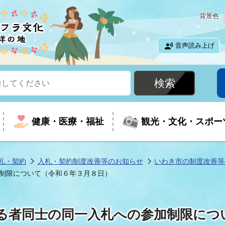
背景色
音声読み上げ
健康・医療・福祉
観光・文化・スポー
札・契約
入札・契約制度改善等のお知らせ
いわき市の制度改善等
制限について（令和６年３月８日）
という時に
て
イベントの案内
振興
室
届出・証明
教育
児童福祉
外国人観光客向けページ
廃棄物
フラシティいわき
る者同士の同一入札への参加制限につ
ナンバー
包括ケア(介護予防等)
ルコース
・介護
住まい・生活・相談
福祉事業者向け情報
歴史・文化
都市計画・開発・建築
広聴