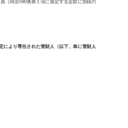
員（同法590条第１項に規定する定款に別段の
規定により専任された管財人（以下、単に管財人