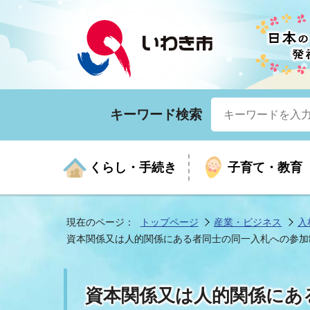
キーワード検索
くらし・手続き
子育て・教育
現在のページ：
トップページ
産業・ビジネス
入
資本関係又は人的関係にある者同士の同一入札への参加
くらしの手続きガイド
生涯学習
医療
お知らせ
入札・契約
市の紹介
いざ
子育
健康
年間
産業
市長
資本関係又は人的関係にあ
年金・保険
高齢者福祉・介護
目的から探す
企業立地
市の統計
マイ
地域
モデ
福祉
広報