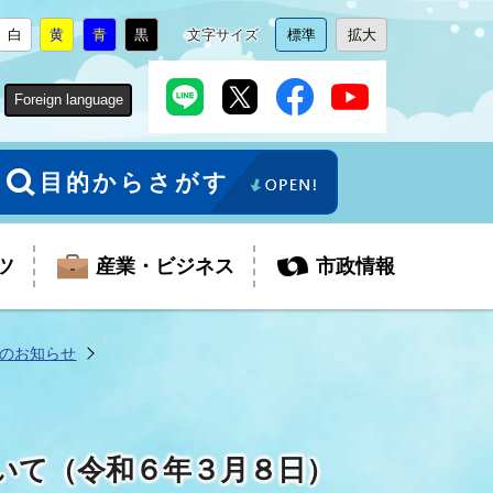
白
黄
青
黒
文字サイズ
標準
拡大
背
に
背
に
背
に
背
に
文
に
文
に
景
変
景
変
景
変
景
変
字
変
字
変
色
更
色
更
色
更
色
更
サ
更
サ
更
Foreign language
を
を
を
を
イ
イ
ズ
ズ
を
を
目的からさがす
ツ
産業・ビジネス
市政情報
のお知らせ
税金
教育委員会
障がい者福祉
観光スポット
支払・請求
ふるさと寄附金
いて（令和６年３月８日）
ごみ・環境
生活保護
芸術
企業支援・起業支援
財政