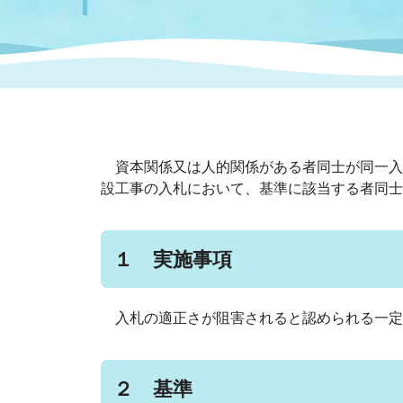
まちづくり
スポーツ
保健・衛生
職員
地域
施設
指定
行政
福祉に関するその他の情報
地域
いわき市女性活躍推進ポータ
いわき市へのアクセス
公売
いわ
市の
雇用
ルサイト
資本関係又は人的関係がある者同士が同一入
設工事の入札において、基準に該当する者同士
市議会
審議
電子サービス
オー
１ 実施事項
監査委員
農業
入札の適正さが阻害されると認められる一定
ご意見・ご質問
水道
２ 基準