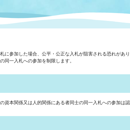
情報
関連情報
管理者
計画
移住・定住
新型コロナウイルス感染
教育旅行
除染事業
行政改革
福祉
設ページ
き市立美術館
制度
監査
・労働
産業
札に参加した場合、公平・公正な入札が阻害される恐れがあり
の同一入札への参加を制限します。
会など
いわき市広告事業
プンデータ・活用事例
市民意見募集(パブリック
委員会
メント)
の資本関係又は人的関係にある者同士の同一入札への参加は認
局
施設案内