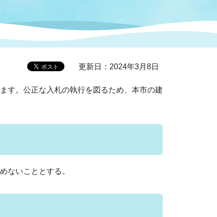
症特
人権・男女共同参画
国際・国内交流
環境法令等に基づく届出
公有財産
医療センター
更新日：2024年3月8日
情報公開・個人情報保護
選挙
ます。公正な入札の執行を図るため、本市の建
選挙管理委員会
コ
市制施行周年関連情報
めないこととする。
組織一覧