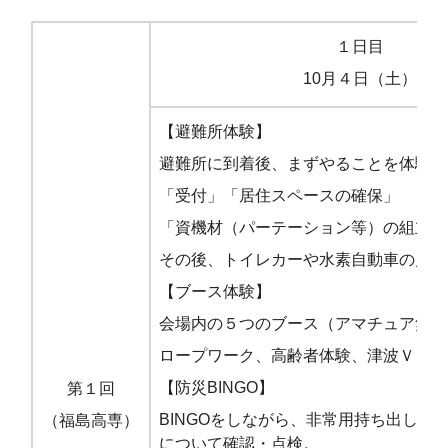
１日目
10月４日（土）
【避難所体験】
避難所に到着後、まずやることを体験。
「受付」「居住スペースの確保」
「資機材（パーテーション等）の組立て
その後、トイレカーや水素自動車の見学
【ブース体験】
会場内の５つのブース（アマチュア無線
ロープワーク、高齢者体験、津波ＶＲ）
【防災BINGO】
第１回
BINGOをしながら、非常用持ち出し品
（福島高専）
について確認・点検。