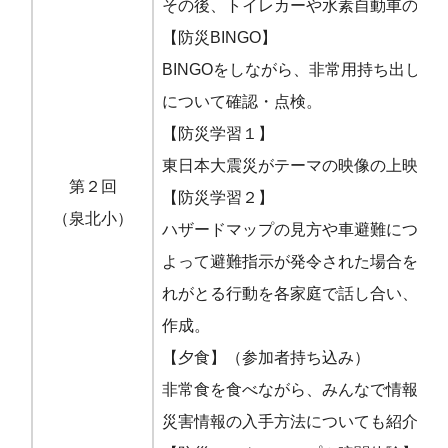
その後、トイレカーや水素自動車の見
【防災BINGO】
BINGOをしながら、非常用持ち出し品
について確認・点検。
【防災学習１】
東日本大震災がテーマの映像の上映会
第２回
【防災学習２】
（泉北小）
ハザードマップの見方や車避難につい
よって避難指示が発令された場合を想
れがとる行動を各家庭で話し合い、マ
作成。
【夕食】（参加者持ち込み）
非常食を食べながら、みんなで情報交
災害情報の入手方法についても紹介。