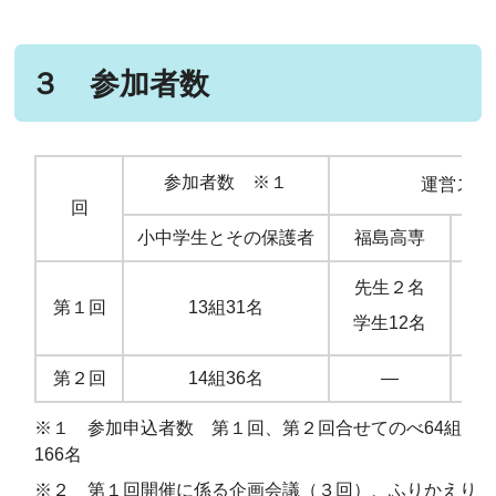
３ 参加者数
参加者数 ※１
運営スタ
回
小中学生とその保護者
福島高専
登
先生２名
第１回
13組31名
学生12名
第２回
14組36名
―
※１ 参加申込者数 第１回、第２回合せてのべ64組
166名
※２ 第１回開催に係る企画会議（３回）、ふりかえり