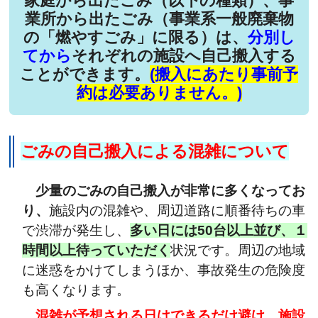
家庭から出たごみ（以下の種類）、事
業所から出たごみ（事業系一般廃棄物
の「燃やすごみ」に限る）は、
分別し
てから
それぞれの施設へ自己搬入する
ことができます。
(搬入にあたり事前予
約は必要ありません。)
ごみの自己搬入による混雑について
少量のごみの自己搬入が非常に多くなってお
り、
施設内の混雑や、周辺道路に順番待ちの車
で渋滞が発生し、
多い日には50台以上並び、１
時間以上待っていただく
状況です。周辺の地域
に迷惑をかけてしまうほか、事故発生の危険度
も高くなります。
混雑が予想される日はできるだけ避け、施設