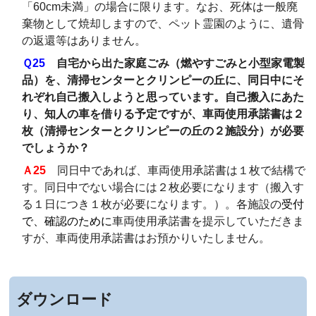
「60cm未満」の場合に限ります。なお、死体は一般廃
棄物として焼却しますので、ペット霊園のように、遺骨
の返還等はありません。
Ｑ25
自宅から出た家庭ごみ（燃やすごみと小型家電製
品）を、清掃センターとクリンピーの丘に、同日中にそ
れぞれ自己搬入しようと思っています。自己搬入にあた
り、知人の車を借りる予定ですが、車両使用承諾書は２
枚（清掃センターとクリンピーの丘の２施設分）が必要
でしょうか？
Ａ25
同日中であれば、車両使用承諾書は１枚で結構で
す。
同日中でない場合には２枚必要になります（搬入す
る１日につき１枚が必要になります。）。各施設の
受付
で、確認のために
車両使用承諾書を提示していただきま
すが、車両使用承諾書はお預かりいたしません。
ダウンロード