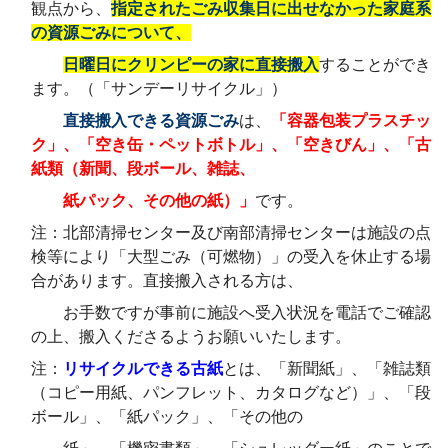
観点から、
指定されたごみ収集日に出せなかった家庭系
の資源ごみについて、
日曜日にクリンピーの家に直接搬入
することができ
ます。（「サンデーリサイクル」）
直接搬入できる資源ごみ
は、
「容器包装プラスチッ
ク」、「空き缶・ペットボトル」、「空きびん」、「古
紙類（新聞、段ボール、雑誌、
紙パック、その他の紙）」
です。
注：北部清掃センター及び南部清掃センターは施設の点
検等により「大型
ごみ（可燃物
）」の受入を休止する場
合があります。直接搬入される方は、
お手数ですが事前に施設へ受入状況を電話でご確認
の上、搬入くださるようお願いいたします。
注：
リサイクルできる古紙
とは、「新聞紙」、「雑誌類
（コピー用紙、パンフレット、カタログなど）」、「段
ボール」、「紙パック」、「その他の