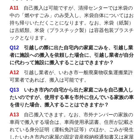
A11
自己搬入は可能ですが、清掃センターでは米袋の
中の「燃やすごみ」のみ受入し、米袋自体についてはお
持ち帰りいただくことになります。なお、米袋（紙製）
は古紙類、米袋（プラスチック製）は容器包装プラスチ
ックとなります。
Q12
引越しの際に出た自宅内の家庭ごみを、引越し業
者に施設への搬入を依頼した場合に、引越し業者が自分
に代わって施設に搬入することはできますか？
A12
引越し業者が、いわき市一般廃棄物収集運搬業許
可業者であれば、搬入は可能です。
Q13
いわき市内の自宅から出た家庭ごみを自己搬入し
たいのですが、使用する車を市外に住んでいる家族の車
を借りた場合、搬入することはできますか？
A13
自己搬入できます。なお、市外ナンバーの家族の
車両で搬入する場合は、車両使用承諾書、住所が記載さ
れている身分証明（運転免許証等）のほか、ごみが発生
したいわき市内の家屋の固定資産税納税通知書又は家屋