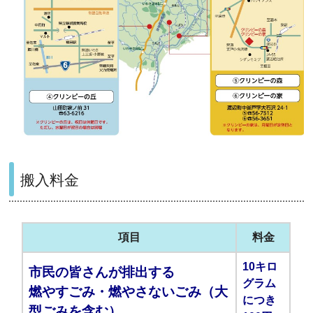
搬入料金
項目
料金
10キロ
市民の皆さんが排出する
グラム
燃やすごみ・燃やさないごみ（大
につき
型ごみを含む）