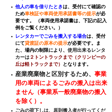
他人の車を借りたとき
は、受付にて確認の
ため
車検証や車両使用承諾書等の提示
が必
要です。 （車両使用承諾書は、下記の記入
例をご覧ください。）
レンタカーでごみを搬入する場合
は、受付
にて
貸渡証の原本の提示
が必要です。ま
た、場内の制限により、
使用出来るレンタ
カーは
２トントラックまで（クリンピーの
丘は軽トラックまで）
となります。
産業廃棄物と区別するため、
事業
用の車両によるごみの搬入は出来
ません（事業系一般廃棄物の搬入
を除く
）。
ごみの荷下しは、原則搬入者が行ってくだ