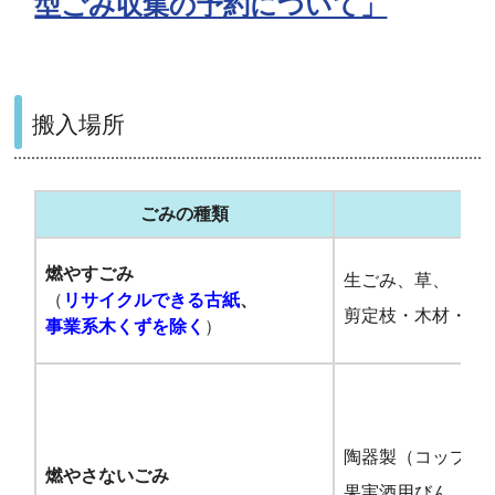
型ごみ収集の予約について」
搬入場所
ごみの種類
燃やすごみ
生ごみ、草、
（
リサイクルできる古紙
、
剪定枝・木材・木材
事業系木くずを除く
）
陶器製（コップ・
燃やさないごみ
果実酒用びん、蛍