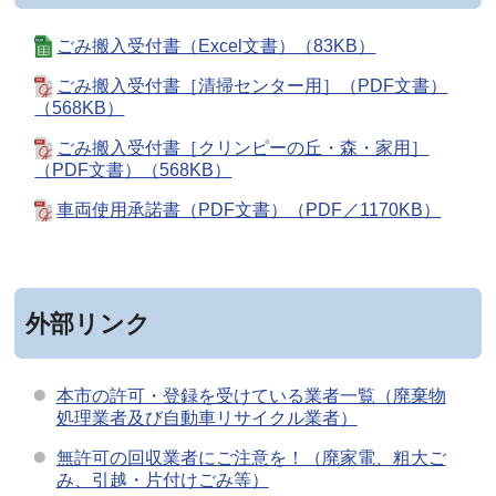
ごみ搬入受付書（Excel文書）（83KB）
ごみ搬入受付書［清掃センター用］（PDF文書）
（568KB）
ごみ搬入受付書［クリンピーの丘・森・家用］
（PDF文書）（568KB）
車両使用承諾書（PDF文書）（PDF／1170KB）
外部リンク
本市の許可・登録を受けている業者一覧（廃棄物
処理業者及び自動車リサイクル業者）
無許可の回収業者にご注意を！（廃家電、粗大ご
み、引越・片付けごみ等）