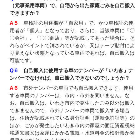
（元事業用車両）で、自宅から出た家庭ごみを自己搬入
できますか？
A５
車検証の用途欄が「自家用」で、かつ車検証の使
用者が「個人」となっており、さらに、当該車両に「〇
〇会社」、「〇〇商店」等が記載してあった場合に、そ
れらがペイントで消されているか、又はテープ貼付によ
り見えない状態となっている車両であれば、自己搬入は
可能です。
Q６
自己搬入に使用する車のナンバーが「いわき」ナ
ンバーでなければ、自己搬入できないのでしょうか？
A６
市外ナンバーの車両でも自己搬入できます。使用
する車両のナンバーは、市内・市外を問いません。な
お、自己搬入は、いわき市内で発生したごみ以外は搬入
できませんので、市外ナンバーの車両で搬入する場合
は、住所が記載されている身分証明（運転免許証等）の
ほか、ごみが発生したいわき市内の家屋の固定資産税納
税通知書又は家屋にかかる電気・水道料金の検針票か領