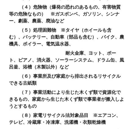
（４）危険物（爆発の恐れのあるもの、有害物質
等の危険なもの） ※ガスボンベ、ガソリン、シンナ
ー、劇薬、農薬、廃油など
（５）処理困難物 ※タイヤ（ホイールも含
む）、バッテリー、自動車（部品も含む）、バイク、農
機具、ボイラー、電気温水器、
耐火金庫、ヨット、ボー
ト、ピアノ、消火器、ソーラーシステム、ドラム缶、風
呂釜、浴槽（木製以外）など
（６）事業所及び家庭から排出されるリサイクル
できる古紙類
（７）事業活動により生じた木くず類で資源化で
きるもの、家庭から生じた木くず類で事業者が搬入しよ
うとするもの
（８）家電リサイクル法対象品目 ※エアコン、
テレビ、冷蔵庫・冷凍庫、洗濯機・衣類乾燥機