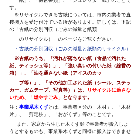
紙」、「機密書類」、「シュレッダー紙」のことで
す。
※リサイクルできる古紙については、市内の業者で直
接搬入を受け付けている所があります。詳しくは、下記
の「古紙の分別回収（ごみの減量と紙類
のリサイクル）」のページをご覧ください。
・古紙の分別回収（ごみの減量と紙類のリサイクル）
※古紙のうち、「汚れが落ちない紙（食品で汚れた
紙、ティッシュ等）」、「強い臭いの付いた紙（線香の
箱）」、「油を通さない紙（アイスのカッ
プ
等）」、「その他加工された紙（シール、ステッ
カー、ガムテープ、写真等）」は、
リサイクルに適さな
いため、「燃やすごみ」
となります。
注：
事業系木くず
とは、事業者区分の「木材」、「木材
片」、「剪定枝」、「おがくず」等のことです。
また、家庭から生じた木くず類で事業者が搬入しよ
うとするものも、事業系木くずと同様に搬入はできませ