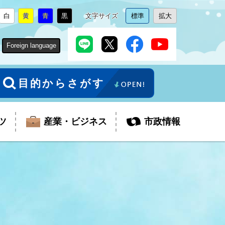
白
黄
青
黒
文字サイズ
標準
拡大
背
に
背
に
背
に
背
に
文
に
文
に
景
変
景
変
景
変
景
変
字
変
字
変
色
更
色
更
色
更
色
更
サ
更
サ
更
Foreign language
を
を
を
を
イ
イ
ズ
ズ
を
を
目的からさがす
ツ
産業・ビジネス
市政情報
税金
教育委員会
障がい者福祉
観光スポット
支払・請求
ふるさと寄附金
ごみ・環境
生活保護
芸術
企業支援・起業支援
財政