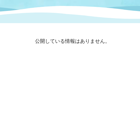
まちづくり
スポーツ
保健・衛生
職員
地域
施設
指定
行政
福祉に関するその他の情報
地域
公開している情報はありません。
いわき市女性活躍推進ポータ
いわき市へのアクセス
公売
いわ
市の
雇用
ルサイト
市議会
審議
電子サービス
オー
監査委員
農業
ご意見・ご質問
水道