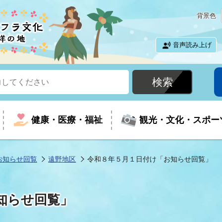
背景色
音声読み上げ
健康・医療・福祉
観光・文化・スポー
お知らせ回覧
遠野地区
令和８年５月１日付け「お知らせ回覧」
という時に
て
イベントの案内
振興
室
届出・証明
教育
児童福祉
外国人観光客向けページ
廃棄物
フラシティいわき
知らせ回覧」
ナンバー
包括ケア(介護予防等)
ルコース
・介護
住まい・生活・相談
福祉事業者向け情報
歴史・文化
都市計画・開発・建築
広聴