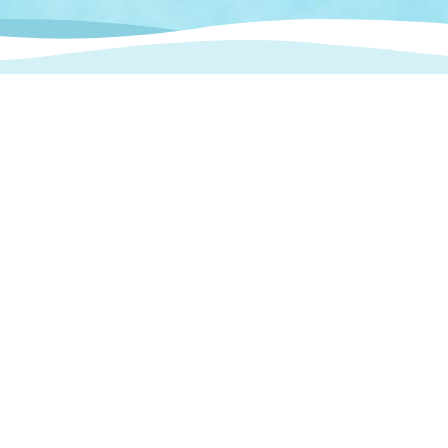
情報
関連情報
管理者
計画
移住・定住
新型コロナウイルス感染
教育旅行
除染事業
行政改革
福祉
設ページ
き市立美術館
制度
監査
・労働
産業
会など
いわき市広告事業
プンデータ・活用事例
市民意見募集(パブリック
委員会
メント)
局
施設案内