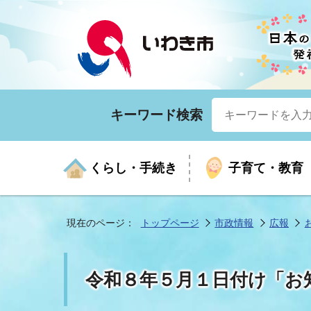
キーワード検索
くらし・手続き
子育て・教育
現在のページ：
トップページ
市政情報
広報
くらしの手続きガイド
生涯学習
医療
お知らせ
入札・契約
市の紹介
いざ
子育
健康
年間
産業
市長
令和８年５月１日付け「お
年金・保険
高齢者福祉・介護
目的から探す
企業立地
市の統計
マイ
地域
モデ
福祉
広報