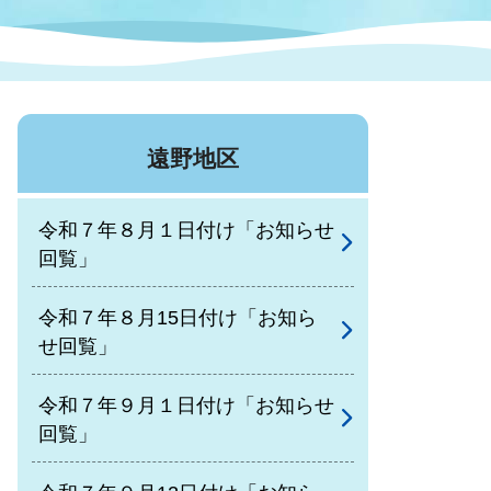
症特
人権・男女共同参画
国際・国内交流
環境法令等に基づく届出
公有財産
医療センター
遠野地区
情報公開・個人情報保護
選挙
令和７年８月１日付け「お知らせ
選挙管理委員会
回覧」
令和７年８月15日付け「お知ら
コ
せ回覧」
市制施行周年関連情報
令和７年９月１日付け「お知らせ
回覧」
組織一覧