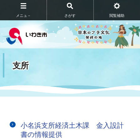
メニュ－
さがす
閲覧補助
支所
小名浜支所経済土木課 金入設計
書の情報提供