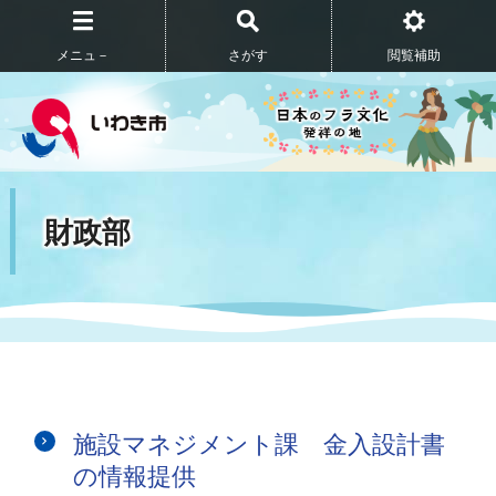
メニュ－
さがす
閲覧補助
財政部
施設マネジメント課 金入設計書
の情報提供