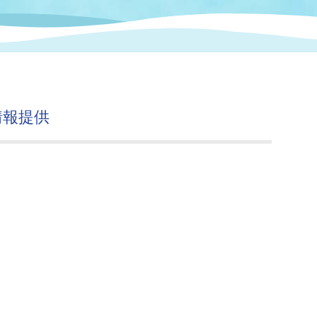
情報
関連情報
管理者
計画
移住・定住
新型コロナウイルス感染
教育旅行
除染事業
行政改革
福祉
設ページ
き市立美術館
制度
監査
情報提供
・労働
産業
会など
いわき市広告事業
プンデータ・活用事例
市民意見募集(パブリック
委員会
メント)
局
施設案内