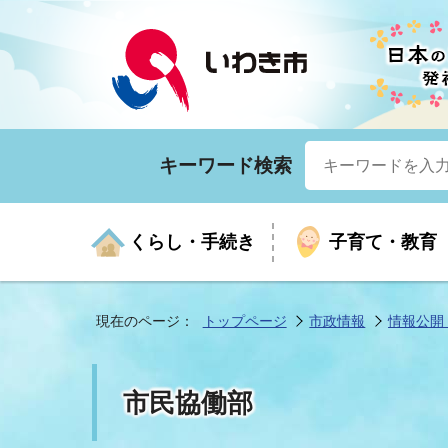
キーワード検索
くらし・手続き
子育て・教育
現在のページ：
トップページ
市政情報
情報公開
くらしの手続きガイド
生涯学習
医療
お知らせ
入札・契約
市の紹介
いざ
子育
健康
年間
産業
市長
市民協働部
年金・保険
高齢者福祉・介護
目的から探す
企業立地
市の統計
マイ
地域
モデ
福祉
広報