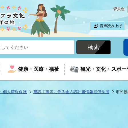
背景色
音声読み上げ
健康・医療・福祉
観光・文化・スポー
・個人情報保護
建設工事等に係る金入設計書情報提供制度
市民協
という時に
て
イベントの案内
振興
室
届出・証明
教育
児童福祉
外国人観光客向けページ
廃棄物
フラシティいわき
ナンバー
包括ケア(介護予防等)
ルコース
・介護
住まい・生活・相談
福祉事業者向け情報
歴史・文化
都市計画・開発・建築
広聴