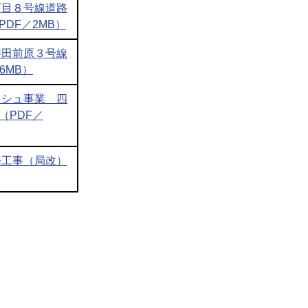
丁目８号線道路
DF／2MB）
井田前原３号線
6MB）
ッシュ事業 四
（PDF／
修工事（局改）