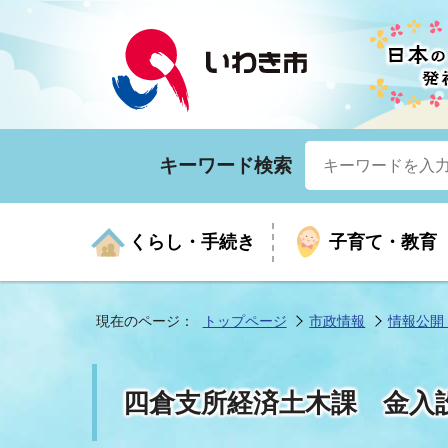
キーワード検索
くらし・手続き
子育て・教育
現在のページ：
トップページ
市政情報
情報公開
くらしの手続きガイド
生涯学習
医療
お知らせ
入札・契約
市の紹介
いざ
子育
健康
年間
産業
市長
四倉支所経済土木課 金入
年金・保険
高齢者福祉・介護
目的から探す
企業立地
市の統計
マイ
地域
モデ
福祉
広報