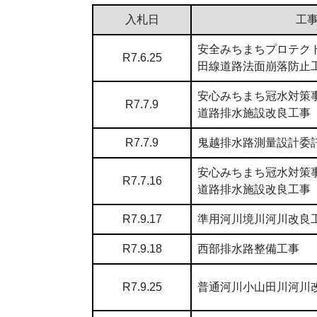
入札日
工
安全みちまちプロテク
R7.6.25
田線道路法面崩落防止
安心みちまち冠水対策
R7.7.9
道路排水施設改良工事
R7.7.9
鬼越排水路測量設計委
安心みちまち冠水対策
R7.7.16
道路排水施設改良工事
R7.9.17
準用河川境川河川改良
R7.9.18
西部排水路整備工事
R7.9.25
普通河川小山田川河川