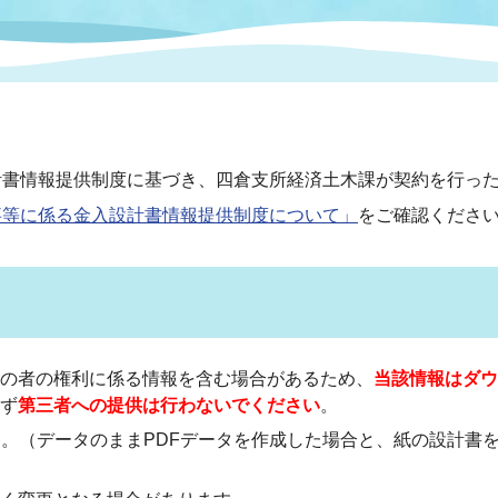
情報
関連情報
管理者
計画
移住・定住
新型コロナウイルス感染
教育旅行
除染事業
行政改革
福祉
設ページ
き市立美術館
制度
監査
書情報提供制度に基づき、四倉支所経済土木課が契約を行った
・労働
産業
事等に係る金入設計書情報提供制度について」
をご確認くださ
会など
いわき市広告事業
プンデータ・活用事例
市民意見募集(パブリック
委員会
メント)
の者の権利に係る情報を含む場合があるため、
当該情報はダウ
ず
第三者への提供は行わないでください
。
す。（データのままPDFデータを作成した場合と、紙の設計書
局
施設案内