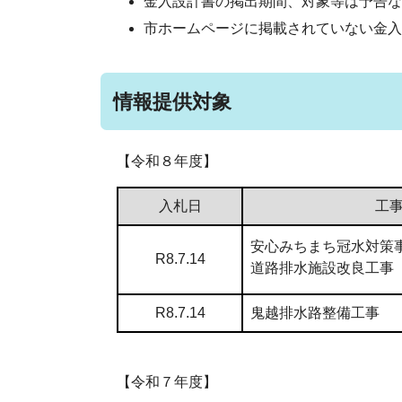
金入設計書の掲出期間、対象等は予告な
市ホームページに掲載されていない金入
情報提供対象
【令和８年度】
入札日
工
安心みちまち冠水対策
R8.7.14
道路排水施設改良工事
R8.7.14
鬼越排水路整備工事
【令和７年度】