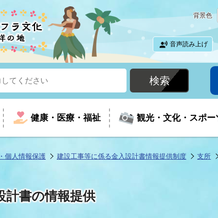
背景色
音声読み上げ
健康・医療・福祉
観光・文化・スポー
・個人情報保護
建設工事等に係る金入設計書情報提供制度
支所
という時に
て
イベントの案内
振興
室
届出・証明
教育
児童福祉
外国人観光客向けページ
廃棄物
フラシティいわき
設計書の情報提供
ナンバー
包括ケア(介護予防等)
ルコース
・介護
住まい・生活・相談
福祉事業者向け情報
歴史・文化
都市計画・開発・建築
広聴