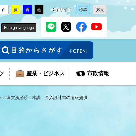
白
黄
青
黒
文字サイズ
標準
拡大
背
に
背
に
背
に
背
に
文
に
文
に
景
変
景
変
景
変
景
変
字
変
字
変
色
更
色
更
色
更
色
更
サ
更
サ
更
Foreign language
を
を
を
を
イ
イ
ズ
ズ
を
を
目的からさがす
ツ
産業・ビジネス
市政情報
四倉支所経済土木課 金入設計書の情報提供
税金
教育委員会
障がい者福祉
観光スポット
支払・請求
ふるさと寄附金
ごみ・環境
生活保護
芸術
企業支援・起業支援
財政