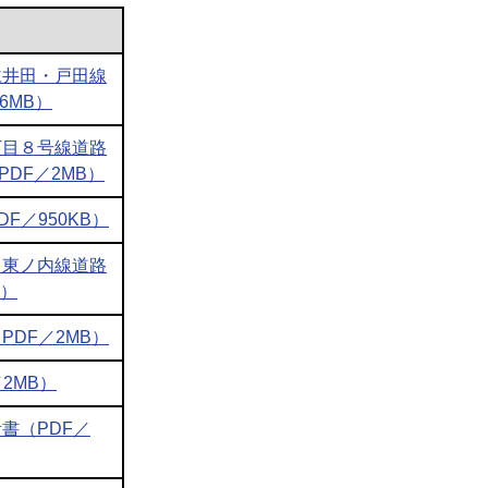
仁井田・戸田線
6MB）
丁目８号線道路
DF／2MB）
F／950KB）
・東ノ内線道路
B）
DF／2MB）
2MB）
書（PDF／