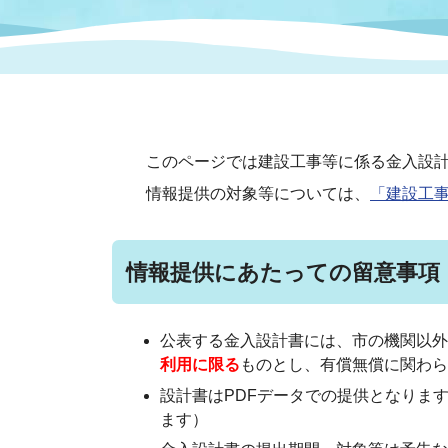
まちづくり
スポーツ
保健・衛生
職員
地域
施設
指定
行政
福祉に関するその他の情報
地域
いわき市女性活躍推進ポータ
いわき市へのアクセス
公売
いわ
市の
このページでは建設工事等に係る金入設計
雇用
ルサイト
情報提供の対象等については、
「建設工
市議会
審議
電子サービス
オー
情報提供にあたっての留意事項
監査委員
農業
公表する金入設計書には、市の機関以外
利用に限る
ものとし、有償無償に関わら
設計書はPDFデータでの提供となりま
ます）
ご意見・ご質問
水道