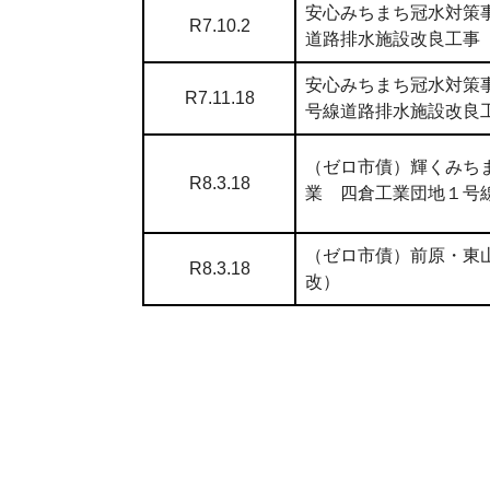
安心みちまち冠水対策
R7.10.2
道路排水施設改良工事
安心みちまち冠水対策
R7.11.18
号線道路排水施設改良
（ゼロ市債）輝くみち
R8.3.18
業 四倉工業団地１号
（ゼロ市債）前原・東
R8.3.18
改）