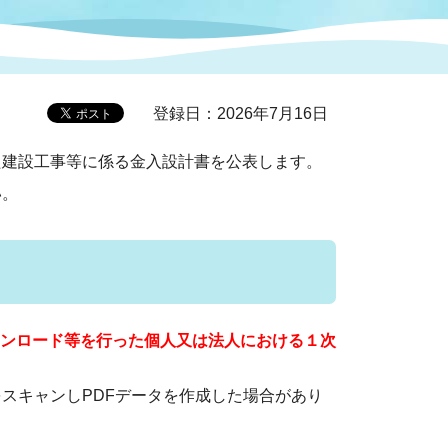
症特
人権・男女共同参画
国際・国内交流
環境法令等に基づく届出
公有財産
医療センター
登録日：2026年7月16日
情報公開・個人情報保護
建設工事等に係る金入設計書を公表します。
選挙
い。
選挙管理委員会
コ
市制施行周年関連情報
ンロード等を行った個人又は法人における１次
をスキャンしPDFデータを作成した場合があり
組織一覧