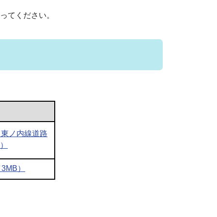
ってください。
・東ノ内線道路
B）
3MB）