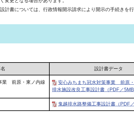
く変更となる場合があります。
設計書については、行政情報開示請求により開示の手続きを行
事名
設計書データ
事業 前原・東ノ内線
安心みちまち冠水対策事業 前原
排水施設改良工事設計書（PDF／5M
鬼越排水路整備工事設計書（PDF／