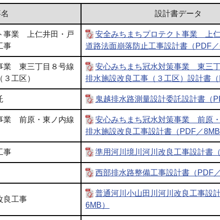
事名
設計書データ
ト事業 上仁井田・戸
安全みちまちプロテクト事業 上
工事
道路法面崩落防止工事設計書（PDF／
事業 東三丁目８号線
安心みちまち冠水対策事業 東三
（３工区）
排水施設改良工事（３工区）設計書（P
託
鬼越排水路測量設計委託設計書（PD
事業 前原・東ノ内線
安心みちまち冠水対策事業 前原
排水施設改良工事設計書（PDF／8M
工事
準用河川境川河川改良工事設計書（P
西部排水路整備工事設計書（PDF／
普通河川小山田川河川改良工事設計
改良工事
6MB）