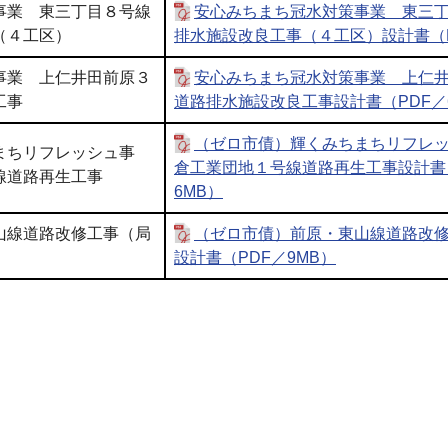
事業 東三丁目８号線
安心みちまち冠水対策事業 東三
（４工区）
排水施設改良工事（４工区）設計書（P
事業 上仁井田前原３
安心みちまち冠水対策事業 上仁
工事
道路排水施設改良工事設計書（PDF／
（ゼロ市債）輝くみちまちリフレ
まちリフレッシュ事
倉工業団地１号線道路再生工事設計書
線道路再生工事
6MB）
山線道路改修工事（局
（ゼロ市債）前原・東山線道路改
設計書（PDF／9MB）