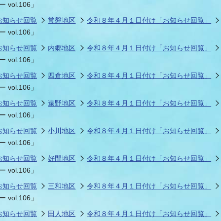
ol.106」
お知らせ回覧
常磐地区
令和８年４月１日付け「お知らせ回覧」
ol.106」
情報
関連情報
管理者
計画
移住・定住
新型コロナウイルス感染
教育旅行
除染事業
行政改革
福祉
設ページ
お知らせ回覧
内郷地区
令和８年４月１日付け「お知らせ回覧」
ol.106」
き市立美術館
制度
監査
お知らせ回覧
四倉地区
令和８年４月１日付け「お知らせ回覧」
・労働
産業
ol.106」
お知らせ回覧
遠野地区
令和８年４月１日付け「お知らせ回覧」
会など
いわき市広告事業
ol.106」
プンデータ・活用事例
お知らせ回覧
小川地区
令和８年４月１日付け「お知らせ回覧」
ol.106」
市民意見募集(パブリック
お知らせ回覧
好間地区
令和８年４月１日付け「お知らせ回覧」
委員会
メント)
ol.106」
お知らせ回覧
三和地区
令和８年４月１日付け「お知らせ回覧」
ol.106」
局
施設案内
お知らせ回覧
田人地区
令和８年４月１日付け「お知らせ回覧」