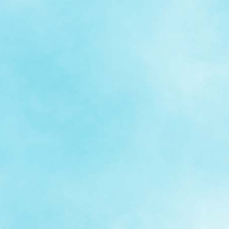
症特
人権・男女共同参画
国際・国内交流
環境法令等に基づく届出
公有財産
医療センター
情報公開・個人情報保護
選挙
選挙管理委員会
コ
市制施行周年関連情報
組織一覧