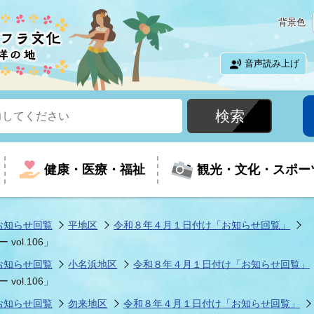
背景色
音声読み上げ
健康・医療・福祉
観光・文化・スポー
お知らせ回覧
平地区
令和８年４月１日付け「お知らせ回覧」
ol.106」
という時に
て
イベントの案内
振興
室
届出・証明
教育
児童福祉
外国人観光客向けページ
廃棄物
フラシティいわき
お知らせ回覧
小名浜地区
令和８年４月１日付け「お知らせ回覧」
ol.106」
お知らせ回覧
勿来地区
令和８年４月１日付け「お知らせ回覧」
ナンバー
包括ケア(介護予防等)
ルコース
・介護
住まい・生活・相談
福祉事業者向け情報
歴史・文化
都市計画・開発・建築
広聴