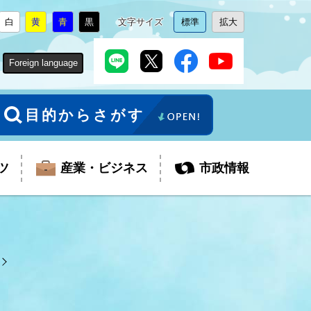
白
黄
青
黒
文字サイズ
標準
拡大
背
に
背
に
背
に
背
に
文
に
文
に
景
変
景
変
景
変
景
変
字
変
字
変
色
更
色
更
色
更
色
更
サ
更
サ
更
Foreign language
を
を
を
を
イ
イ
ズ
ズ
を
を
目的からさがす
ツ
産業・ビジネス
市政情報
税金
教育委員会
障がい者福祉
観光スポット
支払・請求
ふるさと寄附金
ごみ・環境
生活保護
芸術
企業支援・起業支援
財政