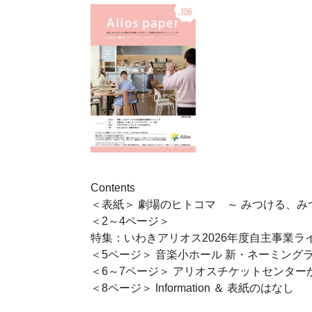
Contents
＜表紙＞ 劇場のヒトコマ ～ みつける、み
＜2～4ページ＞
特集：いわきアリオス2026年度自主事業ラ
＜5ページ＞ 音楽小ホール 新・ネーミング
＜6～7ページ＞ アリオスチケットセンタ
＜8ページ＞ Information ＆ 表紙のはなし