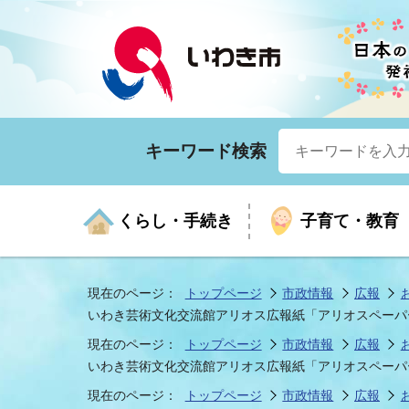
キーワード検索
くらし・手続き
子育て・教育
現在のページ：
トップページ
市政情報
広報
いわき芸術文化交流館アリオス広報紙「アリオスペーパー v
くらしの手続きガイド
生涯学習
医療
お知らせ
入札・契約
市の紹介
いざ
子育
健康
年間
産業
市長
現在のページ：
トップページ
市政情報
広報
いわき芸術文化交流館アリオス広報紙「アリオスペーパー v
現在のページ：
トップページ
市政情報
広報
年金・保険
高齢者福祉・介護
目的から探す
企業立地
市の統計
マイ
地域
モデ
福祉
広報