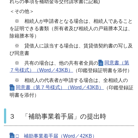
れらの事項を補助金等交付請求書に記載)
＜その他＞
※ 相続人が申請者となる場合は、相続人であること
を証明できる書類（所有者及び相続人の戸籍謄本又は、
除籍謄本等）
※ 貸借人に該当する場合は、賃貸借契約書の写し及
び同意書
※ 共有の場合は、他の共有者全員の
同意書（第
７号様式）（Word／43KB）
（印鑑登録証明書を添付）
※ 相続人の代表者が申請する場合は、全相続人の
同意書（第７号様式）（Word／43KB）
（印鑑登録証
明書を添付）
３ 「補助事業着手届」の提出時
□ 補助事業着手届（Word／42KB）