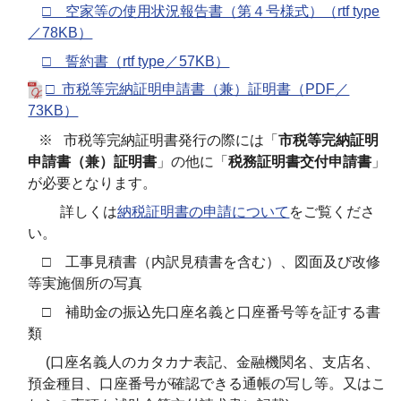
□ 空家等の使用状況報告書（第４号様式）（rtf type
／78KB）
□ 誓約書（rtf type／57KB）
□ 市税等完納証明申請書（兼）証明書（PDF／
73KB）
※ 市税等完納証明書発行の際には「
市税等完納証明
申請書（兼）証明書
」の他に「
税務証明書交付申請書
」
が必要となります。
詳しくは
納税証明書の申請について
をご覧くださ
い。
□ 工事見積書（内訳見積書を含む）、図面及び改修
等実施個所の写真
□ 補助金の振込先口座名義と口座番号等を証する書
類
(口座名義人のカタカナ表記、金融機関名、支店名、
預金種目、口座番号が確認できる通帳の写し等。又はこ