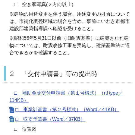
□ 空き家写真(２方向以上)
※建物の用途変更を伴う場合、用途変更の可否について
は、市街化調整区域の場合を含め、事前にいわき市都市
建設部建築指導課へ確認を受けること。
※昭和56年5月31日以前（旧耐震基準）に建築された建
物については、耐震改修工事を実施し、建築基準法に適
合できるかを確認すること。
２ 「交付申請書」等の提出時
□ 補助金等交付申請書（第１号様式）（rtf type／
114KB）
□ 事業計画書（第２号様式）（Word／41KB）
□ 収支予算書（Word／37KB）
□ 位置図