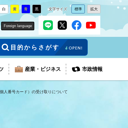
白
黄
青
黒
文字サイズ
標準
拡大
背
に
背
に
背
に
背
に
文
に
文
に
景
変
景
変
景
変
景
変
字
変
字
変
色
更
色
更
色
更
色
更
サ
更
サ
更
Foreign language
を
を
を
を
イ
イ
ズ
ズ
を
を
目的からさがす
ツ
産業・ビジネス
市政情報
個人番号カード）の受け取りについて
税金
教育委員会
障がい者福祉
観光スポット
支払・請求
ふるさと寄附金
ごみ・環境
生活保護
芸術
企業支援・起業支援
財政