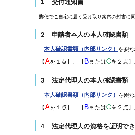
１ 交付通知書
郵便でご自宅に届く受け取り案内の封書に
２ 申請者本人の本人確認書類
本人確認書類（内部リンク）
を参照
A
B
C
【
を１点】、【
または
を２点】
３ 法定代理人の本人確認書類
本人確認書類（内部リンク）
を参照
A
B
C
【
を１点】、【
または
を２点】
４ 法定代理人の資格を証明で