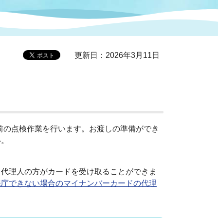
症特
人権・男女共同参画
国際・国内交流
環境法令等に基づく届出
公有財産
医療センター
更新日：2026年3月11日
情報公開・個人情報保護
選挙
選挙管理委員会
付前の点検作業を行います。お渡しの準備ができ
い。
コ
市制施行周年関連情報
、代理人の方がカードを受け取ることができま
来庁できない場合のマイナンバーカードの代理
組織一覧