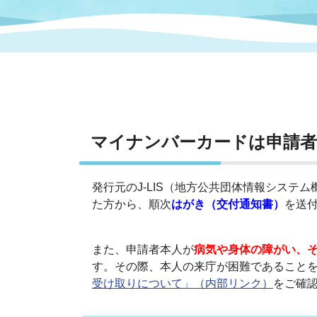
まちづくり
スポーツ
保健・衛生
職員
地域
施設
指定
行政
福祉に関するその他の情報
地域
いわき市女性活躍推進ポータ
いわき市へのアクセス
公売
いわ
市の
雇用
ルサイト
マイナンバーカードは申請者
市議会
審議
電子サービス
オー
発行元のJ-LIS（地方公共団体情報シス
た方から、順次
はがき（交付通知書）
を送
監査委員
農業
また、申請者本人が
病気や身体の障がい、
す。その際、本人の来庁が困難であること
受け取りについて」（内部リンク）
をご確
ご意見・ご質問
水道