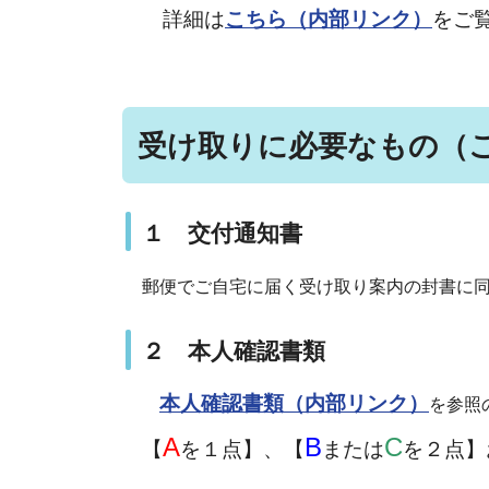
詳細は
こちら（内部リンク）
をご
受け取りに必要なもの（
１ 交付通知書
郵便でご自宅に届く受け取り案内の封書に
２ 本人確認書類
本人確認書類（内部リンク）
を参照
A
B
C
【
を１点】、【
または
を２点】