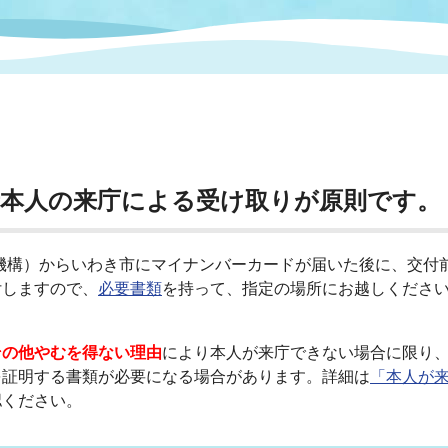
情報
関連情報
管理者
計画
移住・定住
新型コロナウイルス感染
教育旅行
除染事業
行政改革
福祉
設ページ
き市立美術館
制度
監査
・労働
産業
本人の来庁による受け取りが原則です。
会など
いわき市広告事業
プンデータ・活用事例
テム機構）からいわき市にマイナンバーカードが届いた後に、交
付しますので、
必要書類
を持って、指定の場所にお越しくださ
市民意見募集(パブリック
委員会
メント)
その他やむを得ない理由
により本人が来庁できない場合に限り
を証明する書類が必要になる場合があります。詳細は
「本人が
認ください。
局
施設案内