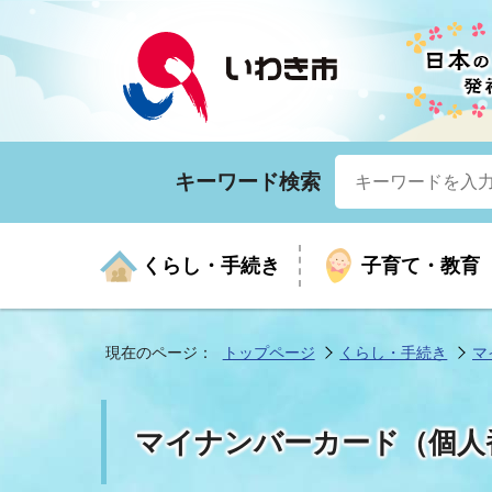
キーワード検索
くらし・手続き
子育て・教育
現在のページ：
トップページ
くらし・手続き
マ
くらしの手続きガイド
生涯学習
医療
お知らせ
入札・契約
市の紹介
いざ
子育
健康
年間
産業
市長
マイナンバーカード（個人
年金・保険
高齢者福祉・介護
目的から探す
企業立地
市の統計
マイ
地域
モデ
福祉
広報