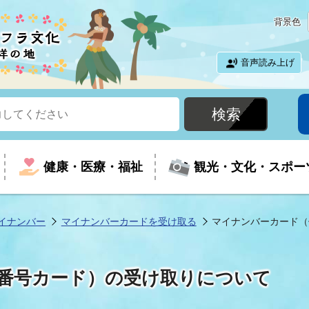
背景色
音声読み上げ
健康・医療・福祉
観光・文化・スポー
イナンバー
マイナンバーカードを受け取る
マイナンバーカード（
という時に
て
イベントの案内
振興
室
届出・証明
教育
児童福祉
外国人観光客向けページ
廃棄物
フラシティいわき
番号カード）の受け取りについて
ナンバー
包括ケア(介護予防等)
ルコース
・介護
住まい・生活・相談
福祉事業者向け情報
歴史・文化
都市計画・開発・建築
広聴