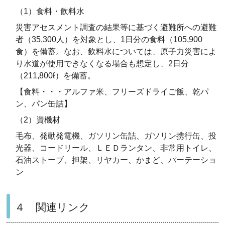
（1）食料・飲料水
災害アセスメント調査の結果等に基づく避難所への避難
者（35,300人）を対象とし、1日分の食料（105,900
食）を備蓄。なお、飲料水については、原子力災害によ
り水道が使用できなくなる場合も想定し、2日分
（211,800ℓ）を備蓄。
【食料・・・アルファ米、フリーズドライご飯、乾パ
ン、パン缶詰】
（2）資機材
毛布、発動発電機、ガソリン缶詰、ガソリン携行缶、投
光器、コードリール、ＬＥＤランタン、非常用トイレ、
石油ストーブ、担架、リヤカー、かまど、パーテーショ
ン
４ 関連リンク