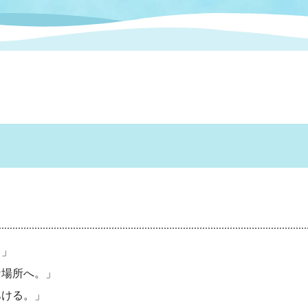
情報
関連情報
管理者
計画
移住・定住
新型コロナウイルス感染
教育旅行
除染事業
行政改革
福祉
設ページ
き市立美術館
制度
監査
・労働
産業
会など
いわき市広告事業
プンデータ・活用事例
市民意見募集(パブリック
委員会
メント)
。」
な場所へ。」
局
施設案内
あける。」