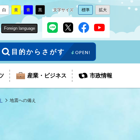
白
黄
青
黒
文字サイズ
標準
拡大
背
に
背
に
背
に
背
に
文
に
文
に
景
変
景
変
景
変
景
変
字
変
字
変
色
更
色
更
色
更
色
更
サ
更
サ
更
Foreign language
を
を
を
を
イ
イ
ズ
ズ
を
を
目的からさがす
ツ
産業・ビジネス
市政情報
え
地震への備え
税金
教育委員会
障がい者福祉
観光スポット
支払・請求
ふるさと寄附金
ごみ・環境
生活保護
芸術
企業支援・起業支援
財政