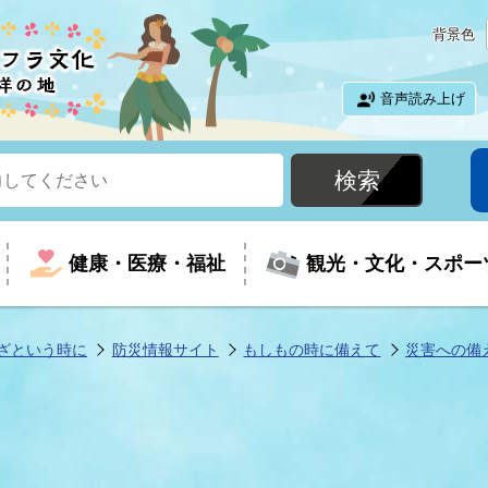
背景色
音声読み上げ
健康・医療・福祉
観光・文化・スポー
ざという時に
防災情報サイト
もしもの時に備えて
災害への備
という時に
て
イベントの案内
振興
室
届出・証明
教育
児童福祉
外国人観光客向けページ
廃棄物
フラシティいわき
ナンバー
包括ケア(介護予防等)
ルコース
・介護
住まい・生活・相談
福祉事業者向け情報
歴史・文化
都市計画・開発・建築
広聴