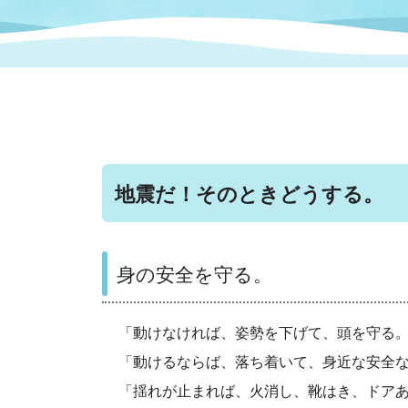
まちづくり
スポーツ
保健・衛生
職員
地域
施設
指定
行政
福祉に関するその他の情報
地域
いわき市女性活躍推進ポータ
いわき市へのアクセス
公売
いわ
市の
雇用
ルサイト
地震だ！そのときどうする。
市議会
審議
電子サービス
オー
身の安全を守る。
監査委員
農業
「動けなければ、姿勢を下げて、頭を守る
「動けるならば、落ち着いて、身近な安全
ご意見・ご質問
水道
「揺れが止まれば、火消し、靴はき、ドア