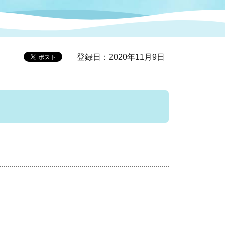
症特
人権・男女共同参画
国際・国内交流
環境法令等に基づく届出
公有財産
医療センター
登録日：2020年11月9日
情報公開・個人情報保護
選挙
選挙管理委員会
コ
市制施行周年関連情報
組織一覧