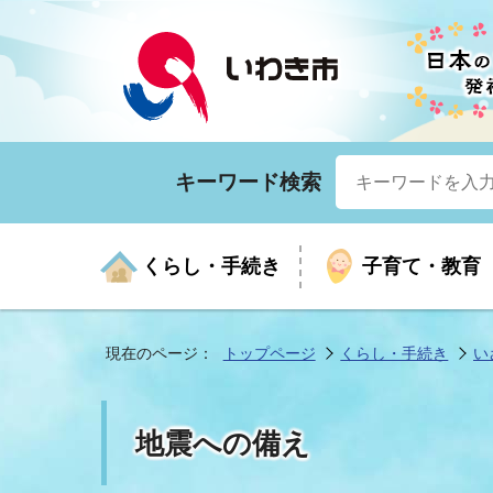
キーワード検索
くらし・手続き
子育て・教育
現在のページ：
トップページ
くらし・手続き
い
くらしの手続きガイド
生涯学習
医療
お知らせ
入札・契約
市の紹介
いざ
子育
健康
年間
産業
市長
地震への備え
年金・保険
高齢者福祉・介護
目的から探す
企業立地
市の統計
マイ
地域
モデ
福祉
広報