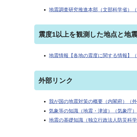
地震調査研究推進本部（文部科学省）（
震度1以上を観測した地点と地
地震情報【各地の震度に関する情報】（
外部リンク
我が国の地震対策の概要（内閣府）（外
気象等の知識（地震・津波）（気象庁）
地震の基礎知識（独立行政法人防災科学