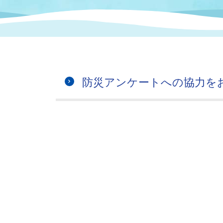
まちづくり
スポーツ
保健・衛生
職員
地域
施設
指定
行政
福祉に関するその他の情報
地域
いわき市女性活躍推進ポータ
いわき市へのアクセス
公売
いわ
市の
防災アンケートへの協力を
雇用
ルサイト
市議会
審議
電子サービス
オー
監査委員
農業
ご意見・ご質問
水道