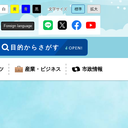
白
黄
青
黒
文字サイズ
標準
拡大
背
に
背
に
背
に
背
に
文
に
文
に
景
変
景
変
景
変
景
変
字
変
字
変
色
更
色
更
色
更
色
更
サ
更
サ
更
Foreign language
を
を
を
を
イ
イ
ズ
ズ
を
を
目的からさがす
ツ
産業・ビジネス
市政情報
税金
教育委員会
障がい者福祉
観光スポット
支払・請求
ふるさと寄附金
ごみ・環境
生活保護
芸術
企業支援・起業支援
財政