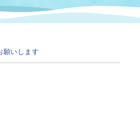
情報
関連情報
管理者
計画
移住・定住
新型コロナウイルス感染
教育旅行
除染事業
行政改革
福祉
設ページ
き市立美術館
制度
監査
お願いします
・労働
産業
会など
いわき市広告事業
プンデータ・活用事例
市民意見募集(パブリック
委員会
メント)
局
施設案内