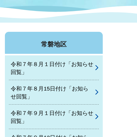
症特
人権・男女共同参画
国際・国内交流
環境法令等に基づく届出
公有財産
医療センター
常磐地区
情報公開・個人情報保護
選挙
令和７年８月１日付け「お知らせ
選挙管理委員会
回覧」
令和７年８月15日付け「お知ら
コ
せ回覧」
市制施行周年関連情報
令和７年９月１日付け「お知らせ
回覧」
組織一覧