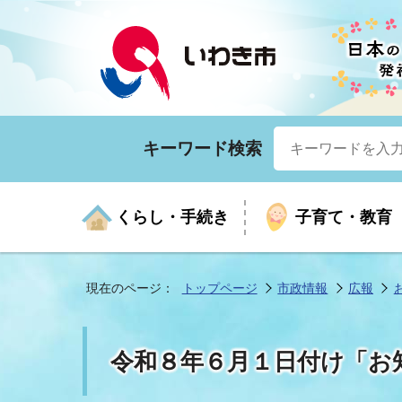
キーワード検索
くらし・手続き
子育て・教育
現在のページ：
トップページ
市政情報
広報
くらしの手続きガイド
生涯学習
医療
お知らせ
入札・契約
市の紹介
いざ
子育
健康
年間
産業
市長
令和８年６月１日付け「お
年金・保険
高齢者福祉・介護
目的から探す
企業立地
市の統計
マイ
地域
モデ
福祉
広報