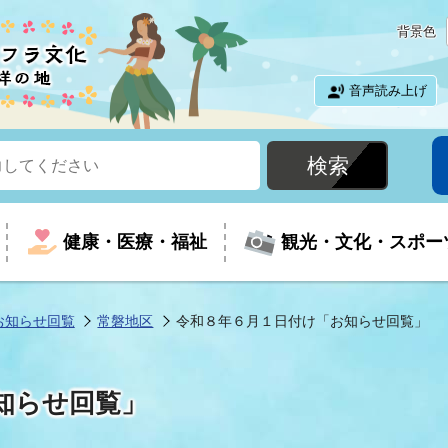
背景色
音声読み上げ
健康・医療・福祉
観光・文化・スポー
お知らせ回覧
常磐地区
令和８年６月１日付け「お知らせ回覧」
という時に
て
イベントの案内
振興
室
届出・証明
教育
児童福祉
外国人観光客向けページ
廃棄物
フラシティいわき
知らせ回覧」
ナンバー
包括ケア(介護予防等)
ルコース
・介護
住まい・生活・相談
福祉事業者向け情報
歴史・文化
都市計画・開発・建築
広聴