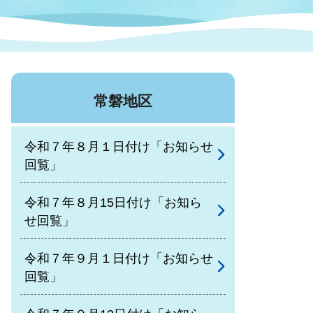
症特
人権・男女共同参画
国際・国内交流
環境法令等に基づく届出
公有財産
医療センター
常磐地区
情報公開・個人情報保護
選挙
令和７年８月１日付け「お知らせ
選挙管理委員会
回覧」
令和７年８月15日付け「お知ら
コ
せ回覧」
市制施行周年関連情報
令和７年９月１日付け「お知らせ
回覧」
組織一覧