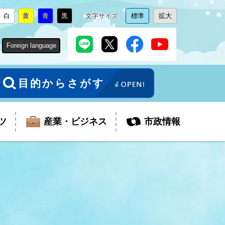
白
黄
青
黒
文字サイズ
標準
拡大
背
に
背
に
背
に
背
に
文
に
文
に
景
変
景
変
景
変
景
変
字
変
字
変
色
更
色
更
色
更
色
更
サ
更
サ
更
Foreign language
を
を
を
を
イ
イ
ズ
ズ
を
を
目的からさがす
ツ
産業・ビジネス
市政情報
税金
教育委員会
障がい者福祉
観光スポット
支払・請求
ふるさと寄附金
ごみ・環境
生活保護
芸術
企業支援・起業支援
財政