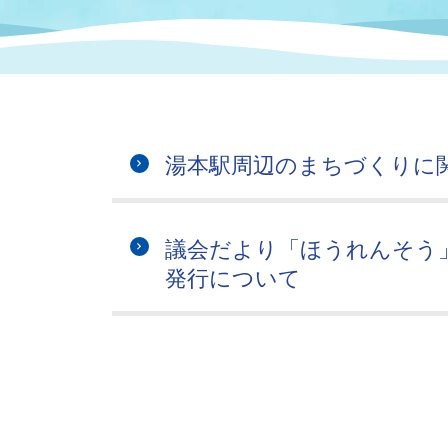
まちづくり
スポーツ
保健・衛生
職員
地域
施設
指定
行政
福祉に関するその他の情報
地域
いわき市女性活躍推進ポータ
いわき市へのアクセス
公売
いわ
市の
湯本駅周辺のまちづくりに
雇用
ルサイト
市議会
審議
議会だより「ほうれんそう」
電子サービス
オー
発行について
監査委員
農業
ご意見・ご質問
水道