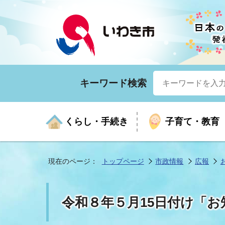
キーワード検索
くらし・手続き
子育て・教育
現在のページ：
トップページ
市政情報
広報
くらしの手続きガイド
生涯学習
医療
お知らせ
入札・契約
市の紹介
いざ
子育
健康
年間
産業
市長
令和８年５月15日付け「お
年金・保険
高齢者福祉・介護
目的から探す
企業立地
市の統計
マイ
地域
モデ
福祉
広報