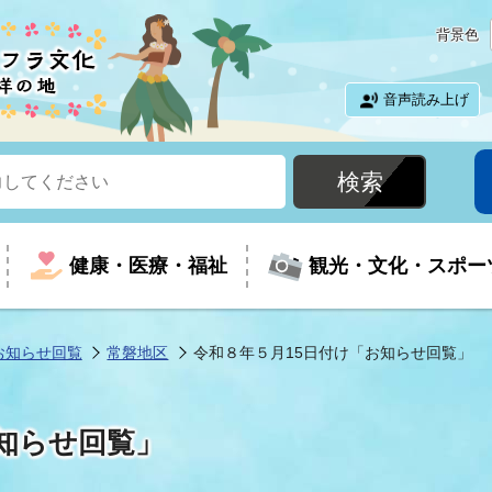
背景色
音声読み上げ
健康・医療・福祉
観光・文化・スポー
お知らせ回覧
常磐地区
令和８年５月15日付け「お知らせ回覧」
という時に
て
イベントの案内
振興
室
届出・証明
教育
児童福祉
外国人観光客向けページ
廃棄物
フラシティいわき
知らせ回覧」
ナンバー
包括ケア(介護予防等)
ルコース
・介護
住まい・生活・相談
福祉事業者向け情報
歴史・文化
都市計画・開発・建築
広聴