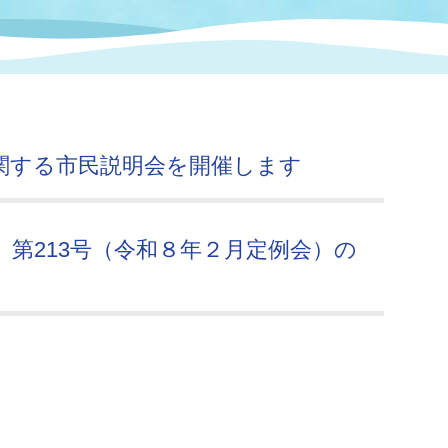
情報
関連情報
管理者
計画
移住・定住
新型コロナウイルス感染
教育旅行
除染事業
行政改革
福祉
設ページ
き市立美術館
制度
監査
関する市民説明会を開催します
・労働
産業
会など
いわき市広告事業
第213号（令和８年２月定例会）の
プンデータ・活用事例
市民意見募集(パブリック
委員会
メント)
局
施設案内