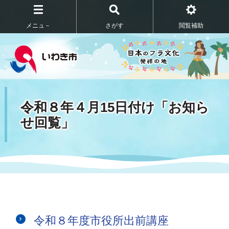
メニュ－
さがす
閲覧補助
令和８年４月15日付け「お知ら
せ回覧」
令和８年度市役所出前講座