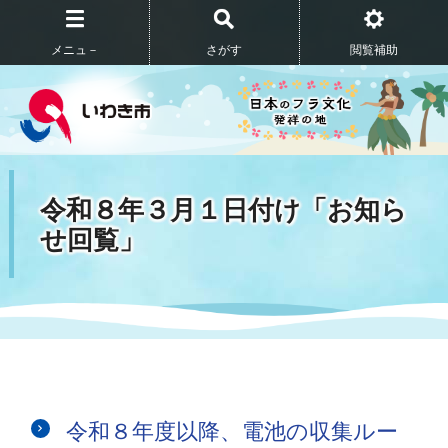
メニュ－
さがす
閲覧補助
令和８年３月１日付け「お知ら
せ回覧」
令和８年度以降、電池の収集ルー