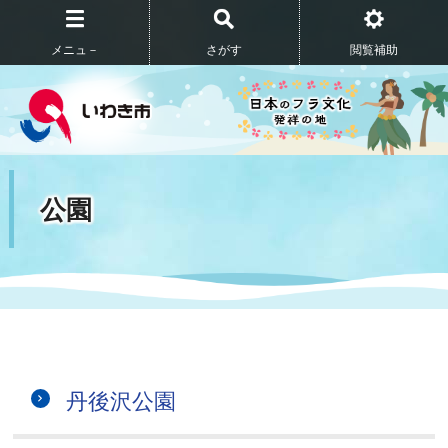
メニュ－
さがす
閲覧補助
公園
丹後沢公園