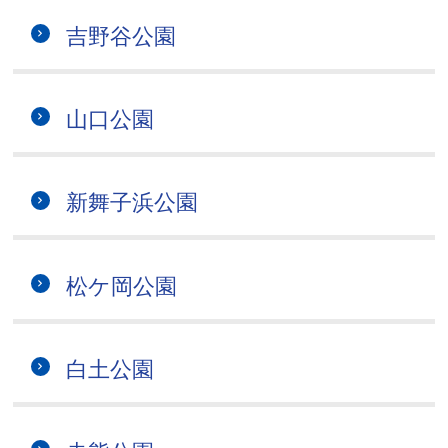
吉野谷公園
山口公園
新舞子浜公園
松ケ岡公園
白土公園