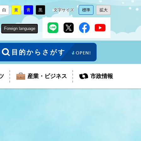
白
黄
青
黒
文字サイズ
標準
拡大
背
に
背
に
背
に
背
に
文
に
文
に
景
変
景
変
景
変
景
変
字
変
字
変
色
更
色
更
色
更
色
更
サ
更
サ
更
Foreign language
を
を
を
を
イ
イ
ズ
ズ
を
を
目的からさがす
ツ
産業・ビジネス
市政情報
税金
教育委員会
障がい者福祉
観光スポット
支払・請求
ふるさと寄附金
ごみ・環境
生活保護
芸術
企業支援・起業支援
財政