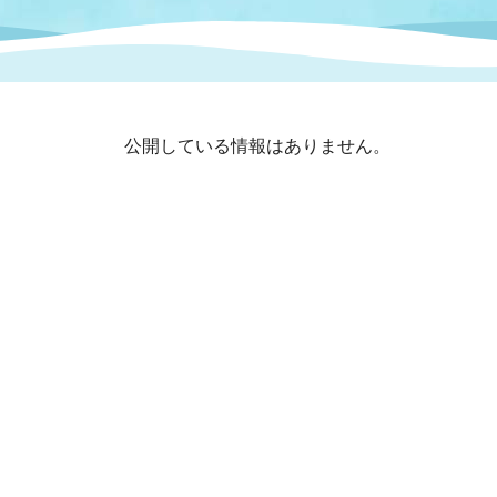
まちづくり
スポーツ
保健・衛生
職員
地域
施設
指定
行政
福祉に関するその他の情報
地域
公開している情報はありません。
いわき市女性活躍推進ポータ
いわき市へのアクセス
公売
いわ
市の
雇用
ルサイト
市議会
審議
電子サービス
オー
監査委員
農業
ご意見・ご質問
水道