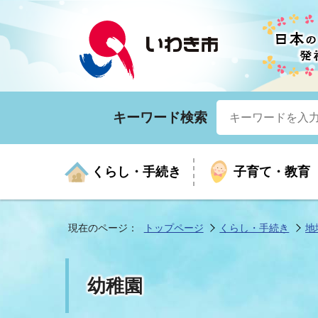
キーワード検索
くらし・手続き
子育て・教育
現在のページ：
トップページ
くらし・手続き
地
くらしの手続きガイド
生涯学習
医療
お知らせ
入札・契約
市の紹介
いざ
子育
健康
年間
産業
市長
幼稚園
年金・保険
高齢者福祉・介護
目的から探す
企業立地
市の統計
マイ
地域
モデ
福祉
広報