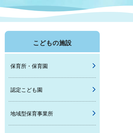
症特
人権・男女共同参画
国際・国内交流
環境法令等に基づく届出
公有財産
医療センター
こどもの施設
情報公開・個人情報保護
選挙
保育所・保育園
選挙管理委員会
認定こども園
コ
市制施行周年関連情報
地域型保育事業所
組織一覧