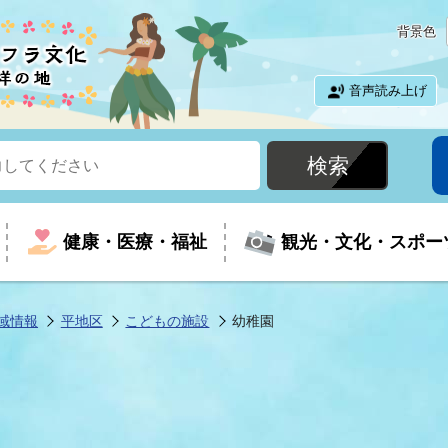
背景色
音声読み上げ
健康・医療・福祉
観光・文化・スポー
域情報
平地区
こどもの施設
幼稚園
という時に
て
イベントの案内
振興
室
届出・証明
教育
児童福祉
外国人観光客向けページ
廃棄物
フラシティいわき
ナンバー
包括ケア(介護予防等)
ルコース
・介護
住まい・生活・相談
福祉事業者向け情報
歴史・文化
都市計画・開発・建築
広聴