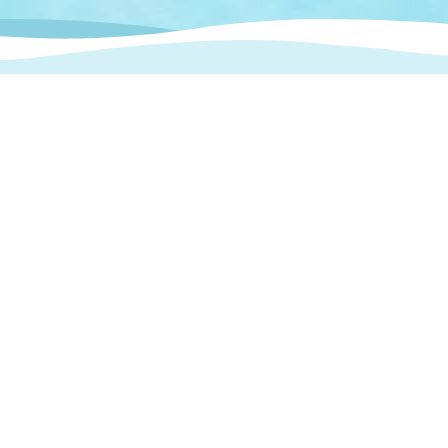
情報
関連情報
管理者
計画
移住・定住
新型コロナウイルス感染
教育旅行
除染事業
行政改革
福祉
設ページ
き市立美術館
制度
監査
・労働
産業
会など
いわき市広告事業
プンデータ・活用事例
市民意見募集(パブリック
委員会
メント)
局
施設案内