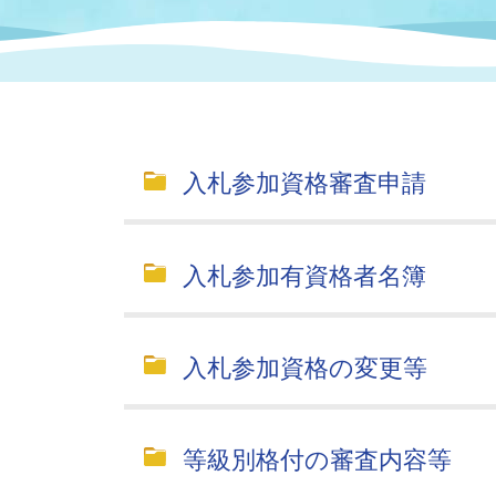
まちづくり
スポーツ
保健・衛生
職員
地域
施設
指定
行政
福祉に関するその他の情報
地域
いわき市女性活躍推進ポータ
いわき市へのアクセス
公売
いわ
市の
入札参加資格審査申請
雇用
ルサイト
市議会
審議
入札参加有資格者名簿
電子サービス
オー
監査委員
農業
入札参加資格の変更等
等級別格付の審査内容等
ご意見・ご質問
水道