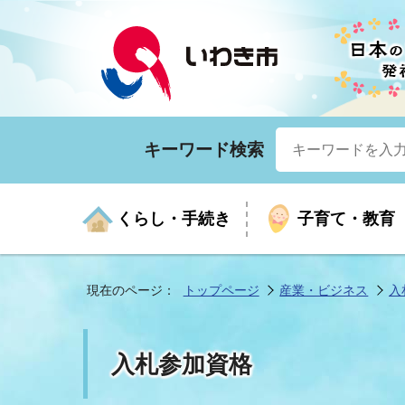
キーワード検索
くらし・手続き
子育て・教育
現在のページ：
トップページ
産業・ビジネス
入
くらしの手続きガイド
生涯学習
医療
お知らせ
入札・契約
市の紹介
いざ
子育
健康
年間
産業
市長
入札参加資格
年金・保険
高齢者福祉・介護
目的から探す
企業立地
市の統計
マイ
地域
モデ
福祉
広報