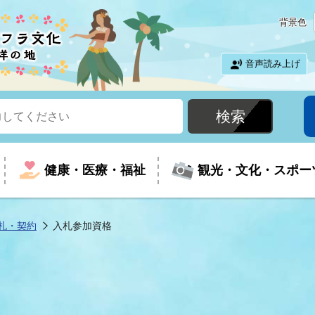
背景色
音声読み上げ
健康・医療・福祉
観光・文化・スポー
札・契約
入札参加資格
という時に
て
イベントの案内
振興
室
届出・証明
教育
児童福祉
外国人観光客向けページ
廃棄物
フラシティいわき
ナンバー
包括ケア(介護予防等)
ルコース
・介護
住まい・生活・相談
福祉事業者向け情報
歴史・文化
都市計画・開発・建築
広聴