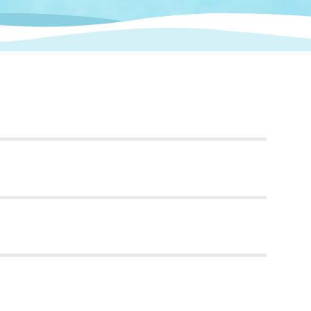
情報
関連情報
管理者
計画
移住・定住
新型コロナウイルス感染
教育旅行
除染事業
行政改革
福祉
設ページ
き市立美術館
制度
監査
・労働
産業
会など
いわき市広告事業
プンデータ・活用事例
市民意見募集(パブリック
委員会
メント)
局
施設案内