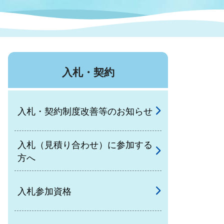
症特
人権・男女共同参画
国際・国内交流
環境法令等に基づく届出
公有財産
医療センター
入札・契約
情報公開・個人情報保護
選挙
入札・契約制度改善等のお知らせ
選挙管理委員会
入札（見積り合わせ）に参加する
コ
方へ
市制施行周年関連情報
入札参加資格
組織一覧