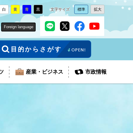
白
黄
青
黒
文字サイズ
標準
拡大
背
に
背
に
背
に
背
に
文
に
文
に
景
変
景
変
景
変
景
変
字
変
字
変
色
更
色
更
色
更
色
更
サ
更
サ
更
Foreign language
を
を
を
を
イ
イ
ズ
ズ
を
を
目的からさがす
ツ
産業・ビジネス
市政情報
税金
教育委員会
障がい者福祉
観光スポット
支払・請求
ふるさと寄附金
ごみ・環境
生活保護
芸術
企業支援・起業支援
財政