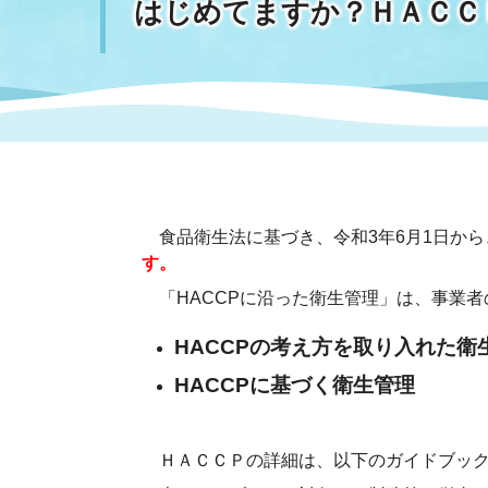
はじめてますか？ＨＡＣＣ
まちづくり
スポーツ
保健・衛生
職員
地域
施設
指定
行政
福祉に関するその他の情報
地域
いわき市女性活躍推進ポータ
いわき市へのアクセス
公売
いわ
市の
雇用
ルサイト
食品衛生法に基づき、令和3年6月1日から
市議会
審議
す。
電子サービス
オー
「HACCPに沿った衛生管理」は、事業者
HACCPの考え方を取り入れた衛
監査委員
農業
HACCPに基づく衛生管理
ご意見・ご質問
水道
ＨＡＣＣＰの詳細は、以下のガイドブック