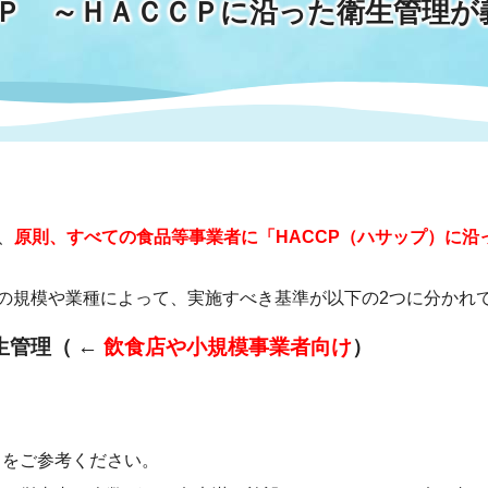
Ｐ ～ＨＡＣＣＰに沿った衛生管理が
情報
関連情報
管理者
計画
移住・定住
新型コロナウイルス感染
教育旅行
除染事業
行政改革
福祉
設ページ
き市立美術館
制度
監査
・労働
産業
、
原則、すべての食品等事業者に「HACCP（ハサップ）に
会など
いわき市広告事業
プンデータ・活用事例
の規模や業種によって、実施すべき基準が以下の2つに分かれ
市民意見募集(パブリック
生管理（ ←
飲食店や小規模事業者向け
）
委員会
メント)
局
施設案内
をご参考ください。