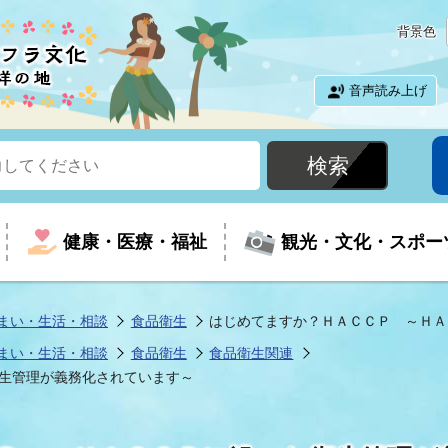
背景色
音声読み上げ
健康・医療・福祉
観光・文化・スポー
まい・生活・相談
食品衛生
はじめてますか？ＨＡＣＣＰ ～ＨＡ
まい・生活・相談
食品衛生
食品衛生関連
という時に
て
イベントの案内
振興
室
届出・証明
教育
児童福祉
外国人観光客向けページ
廃棄物
フラシティいわき
生管理が義務化されています～
ナンバー
包括ケア(介護予防等)
ルコース
・介護
住まい・生活・相談
福祉事業者向け情報
歴史・文化
都市計画・開発・建築
広聴