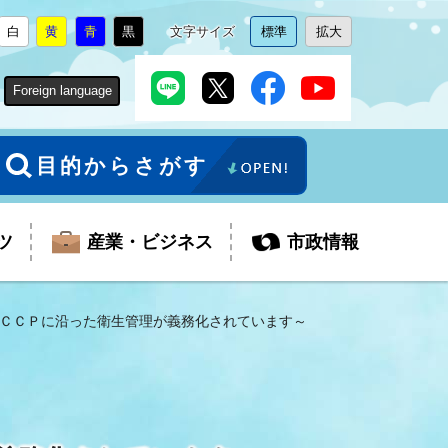
白
黄
青
黒
文字サイズ
標準
拡大
背
に
背
に
背
に
背
に
文
に
文
に
景
変
景
変
景
変
景
変
字
変
字
変
色
更
色
更
色
更
色
更
サ
更
サ
更
Foreign language
を
を
を
を
イ
イ
ズ
ズ
を
を
目的からさがす
ツ
産業・ビジネス
市政情報
ＣＣＰに沿った衛生管理が義務化されています～
税金
教育委員会
障がい者福祉
観光スポット
支払・請求
ふるさと寄附金
ごみ・環境
生活保護
芸術
企業支援・起業支援
財政