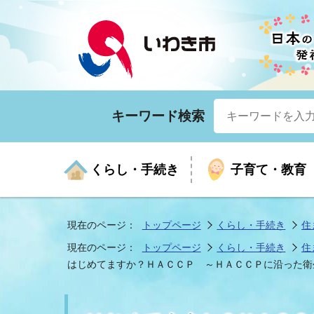
キーワード検索
くらし・手続き
子育て・教育
現在のページ：
トップページ
くらし・手続き
住
現在のページ：
トップページ
くらし・手続き
住
くらしの手続きガイド
生涯学習
医療
お知らせ
入札・契約
市の紹介
いざ
子育
健康
年間
産業
市長
はじめてますか？ＨＡＣＣＰ ～ＨＡＣＣＰに沿った衛
年金・保険
高齢者福祉・介護
目的から探す
企業立地
市の統計
マイ
地域
モデ
福祉
広報